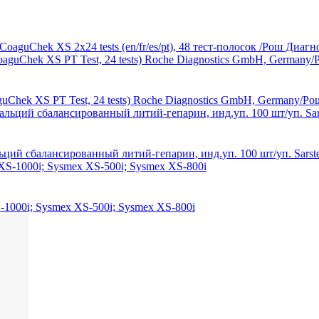
oaguChek XS 2x24 tests (en/fr/es/pt), 48 тест-полосок /Рош Диа
uChek XS РТ Test, 24 tests) Roche Diagnostics GmbH, Germany/Р
ьций сбалансированный литий-гепарин, инд.уп. 100 шт/уп. Sarst
1000i; Sysmex XS-500i; Sysmex XS-800i