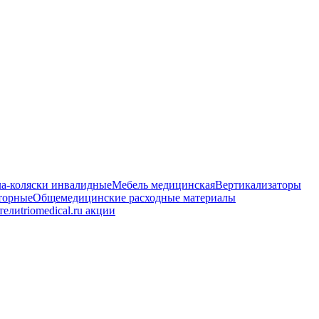
ла-коляски инвалидные
Мебель медицинская
Вертикализаторы
торные
Общемедицинские расходные материалы
тели
triomedical.ru акции