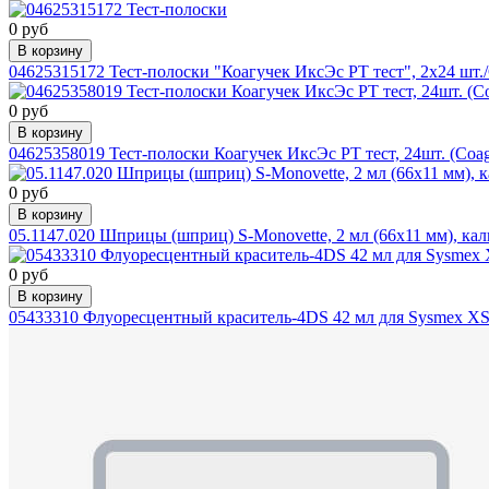
0 руб
В корзину
04625315172 Тест-полоски "Коагучек ИксЭс PT тест", 2x24 шт./C
0 руб
В корзину
04625358019 Тест-полоски Коагучек ИксЭс РТ тест, 24шт. (Coag
0 руб
В корзину
05.1147.020 Шприцы (шприц) S-Monovette, 2 мл (66х11 мм), кал
0 руб
В корзину
05433310 Флуоресцентный краситель-4DS 42 мл для Sysmex XS-