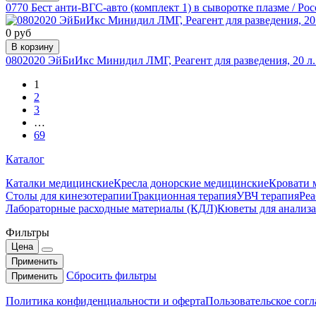
0770 Бест анти-ВГС-авто (комплект 1) в сыворотке плазме / Рос
0 руб
В корзину
0802020 ЭйБиИкс Минидил ЛМГ, Реагент для разведения, 20 л
1
2
3
…
69
Каталог
Каталки медицинские
Кресла донорские медицинские
Кровати 
Столы для кинезотерапии
Тракционная терапия
УВЧ терапия
Реа
Лабораторные расходные материалы (КДЛ)
Кюветы для анализ
Фильтры
Цена
Применить
Сбросить фильтры
Применить
Политика конфиденциальности и оферта
Пользовательское сог