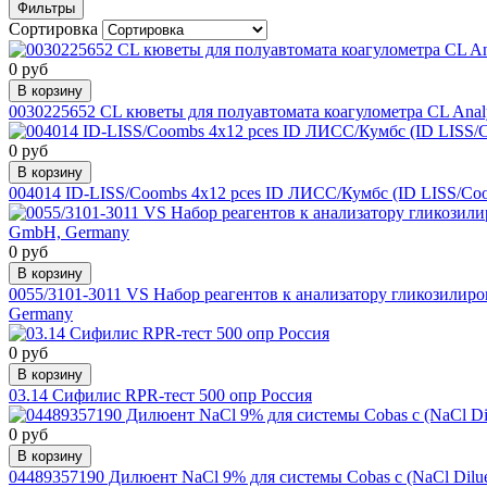
Фильтры
Сортировка
0 руб
В корзину
0030225652 CL кюветы для полуавтомата коагулометра CL Analyz
0 руб
В корзину
004014 ID-LISS/Coombs 4x12 pces ID ЛИСС/Кумбс (ID LISS/Co
0 руб
В корзину
0055/3101-3011 VS Набор реагентов к анализатору гликозилиро
Germany
0 руб
В корзину
03.14 Сифилис RPR-тест 500 опр Россия
0 руб
В корзину
04489357190 Дилюент NaCl 9% для системы Cobas c (NaCl Dilue