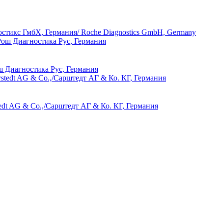
гностикс ГмбХ, Германия/ Roche Diagnostics GmbH, Germany
ош Диагностика Рус, Германия
edt AG & Co.,/Сарштедт АГ & Ко. КГ, Германия