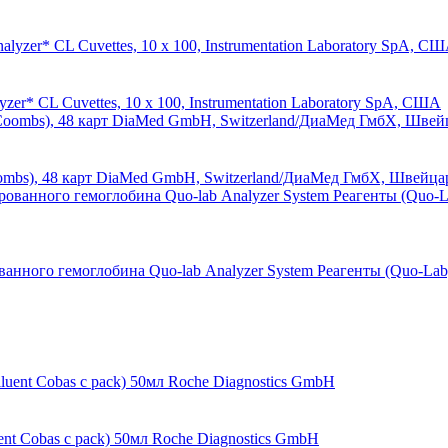
er* CL Cuvettes, 10 x 100, Instrumentation Laboratory SpA, США
ombs), 48 карт DiaMed GmbH, Switzerland/ДиаМед ГмбХ, Швейца
ванного гемоглобина Quo-lab Аnаlуzеr System Реагенты (Quo-Lab
nt Cobas c pack) 50мл Roche Diagnostics GmbH