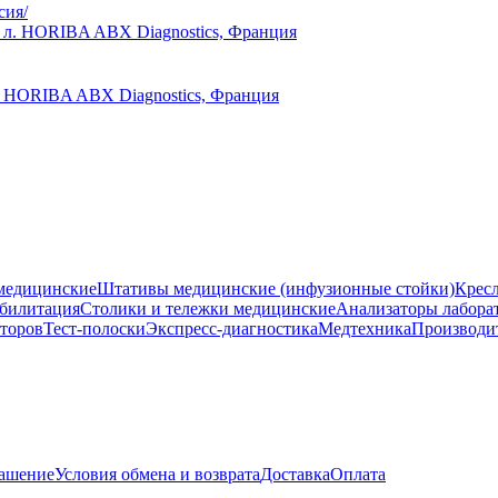
сия/
. HORIBA ABX Diagnostics, Франция
медицинские
Штативы медицинские (инфузионные стойки)
Крес
билитация
Столики и тележки медицинские
Анализаторы лабора
аторов
Тест-полоски
Экспресс-диагностика
Медтехника
Производи
лашение
Условия обмена и возврата
Доставка
Оплата