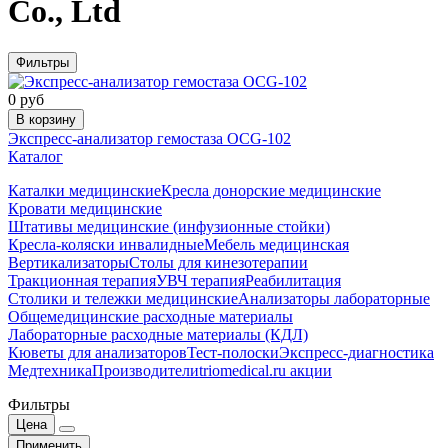
Co., Ltd
Фильтры
0 руб
В корзину
Экспресс-анализатор гемостаза OCG-102
Каталог
Каталки медицинские
Кресла донорские медицинские
Кровати медицинские
Штативы медицинские (инфузионные стойки)
Кресла-коляски инвалидные
Мебель медицинская
Вертикализаторы
Столы для кинезотерапии
Тракционная терапия
УВЧ терапия
Реабилитация
Столики и тележки медицинские
Анализаторы лабораторные
Общемедицинские расходные материалы
Лабораторные расходные материалы (КДЛ)
Кюветы для анализаторов
Тест-полоски
Экспресс-диагностика
Медтехника
Производители
triomedical.ru акции
Фильтры
Цена
Применить