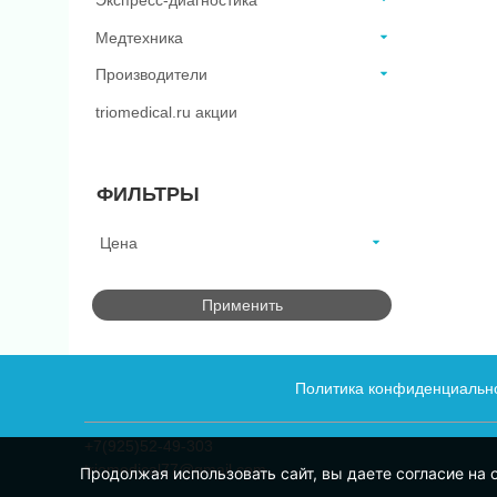
Экспресс-диагностика
Медтехника
Производители
triomedical.ru акции
ФИЛЬТРЫ
Цена
Применить
Политика конфиденциальн
+7(925)52-49-303
triomedical77@gmail.com
Продолжая использовать сайт, вы даете согласие на 