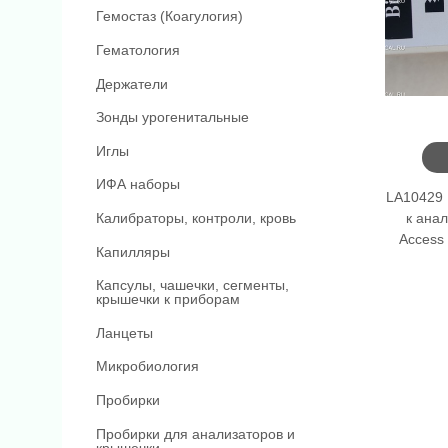
Гемостаз (Коагулогия)
Гематология
Держатели
Зонды урогенитальные
Иглы
ИФА наборы
LA10429 
к ана
Калибраторы, контроли, кровь
Access 
Капилляры
Капсулы, чашечки, сегменты,
крышечки к приборам
Ланцеты
Микробиология
Пробирки
Пробирки для анализаторов и
крышечки