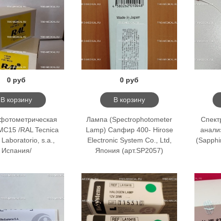
0 руб
0 руб
В корзину
В корзину
фотометрическая
Лампа (Spectrophotometer
Спект
C15 /RAL Tecnica
Lamp) Сапфир 400- Hirose
анали
 Laboratorio, s.a.,
Electronic System Co., Ltd,
(Sapphi
Испания/
Япония (арт.SP2057)