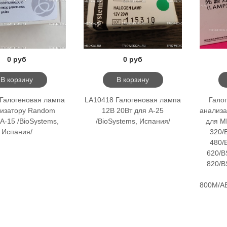
0 руб
0 руб
В корзину
В корзину
Галогеновая лампа
LA10418 Галогеновая лампа
Гало
лизатору Random
12В 20Вт для А-25
анализа
А-15 /BioSystems,
/BioSystems, Испания/
для M
Испания/
320/
480/
620/B
820/B
800M/A