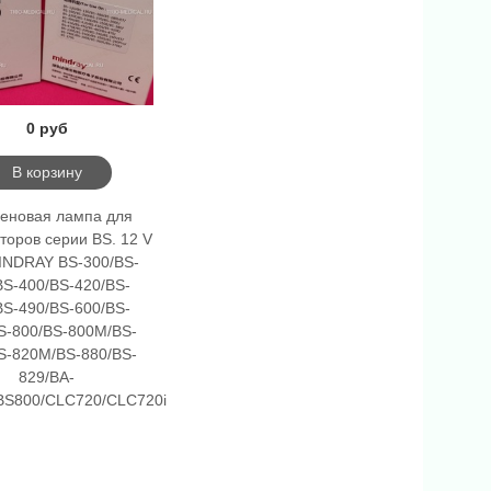
0 руб
В корзину
геновая лампа для
торов серии BS. 12 V
INDRAY BS-300/BS-
BS-400/BS-420/BS-
BS-490/BS-600/BS-
S-800/BS-800M/BS-
S-820M/BS-880/BS-
829/BA-
BS800/CLC720/CLC720i