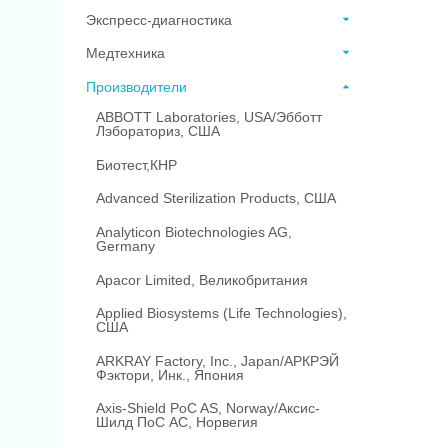
Экспресс-диагностика
Медтехника
Производители
ABBOTT Laboratories, USA/Эбботт
Лэбораториз, США
Биотест,КНР
Advanced Sterilization Products, США
Analyticon Biotechnologies AG,
Germany
Apacor Limited, Великобритания
Applied Biosystems (Life Technologies),
США
ARKRAY Factory, Inc., Japan/АРКРЭЙ
Фэктори, Инк., Япония
Axis-Shield PoC AS, Norway/Аксис-
Шилд ПоС АС, Норвегия