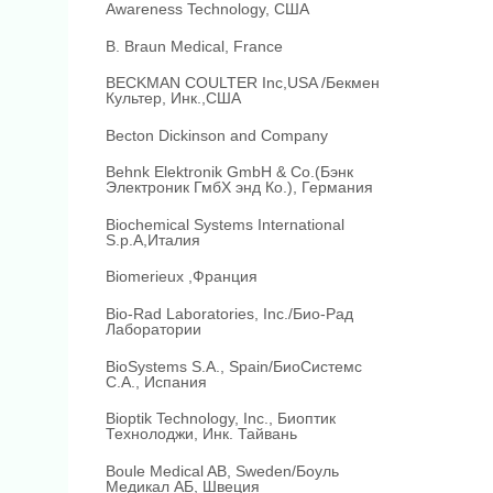
Awareness Technology, США
B. Braun Medical, France
BECKMAN COULTER Inc,USA /Бекмен
Культер, Инк.,США
Becton Dickinson and Company
Behnk Elektronik GmbH & Co.(Бэнк
Электроник ГмбХ энд Ко.), Германия
Biochemical Systems International
S.p.A,Италия
Biomerieux ,Франция
Bio-Rad Laboratories, Inc./Био-Рад
Лаборатории
BioSystems S.A., Spain/БиоСистемс
С.А., Испания
Bioptik Technology, Inc., Биоптик
Технолоджи, Инк. Тайвань
Boule Medical AB, Sweden/Боуль
Медикал АБ, Швеция