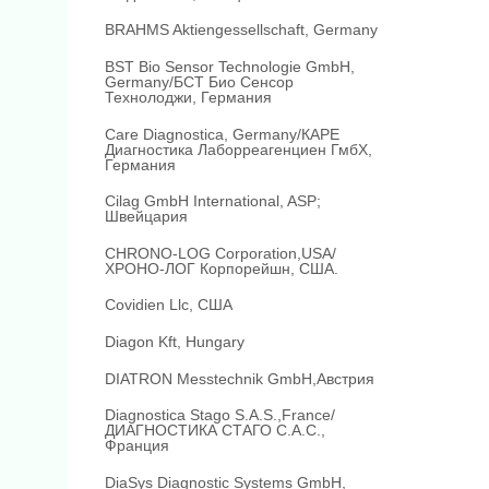
BRAHMS Aktiengessellschaft, Germany
BST Bio Sensor Technologie GmbH,
Germany/БСТ Био Сенсор
Технолоджи, Германия
Care Diagnostica, Germany/КАРЕ
Диагностика Лаборреагенциен ГмбХ,
Германия
Cilag GmbH International, ASP;
Швейцария
CHRONO-LOG Corporation,USA/
ХРОНО-ЛОГ Корпорейшн, США.
Covidien Llc, США
Diagon Kft, Hungary
DIATRON Messtechnik GmbH,Австрия
Diagnostica Stago S.A.S.,France/
ДИАГНОСТИКА СТАГО С.А.С.,
Франция
DiaSys Diagnostic Systems GmbH,