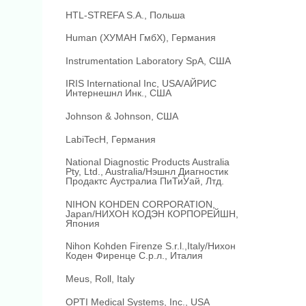
HTL-STREFA S.A., Польша
Human (ХУМАН ГмбХ), Германия
Instrumentation Laboratory SpA, США
IRIS International Inc, USA/АЙРИС
Интернешнл Инк., США
Johnson & Johnson, США
LabiTecH, Германия
National Diagnostic Products Australia
Pty, Ltd., Australia/Нэшнл Диагностик
Продактс Аустралиа ПиТиУай, Лтд.
NIHON KOHDEN CORPORATION,
Japan/НИХОН КОДЭН КОРПОРЕЙШН,
Япония
Nihon Kohden Firenze S.r.l.,Italy/Нихон
Коден Фиренце С.р.л., Италия
Meus, Roll, Italy
OPTI Medical Systems, Inc., USA