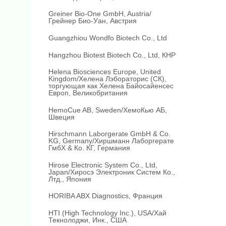
Greiner Bio-One GmbH, Austria/
Грейнер Био-Уан, Австрия
Guangzhiou Wondfo Biotech Co., Ltd
Hangzhou Biotest Biotech Co., Ltd, КНР
Helena Biosciences Europe, United
Kingdom/Хелена Лэбораторис (СК),
торгующая как Хелена Байосайенсес
Европ, Великобритания
HemoCue AB, Sweden/ХемоКью АБ,
Швеция
Hirschmann Laborgerate GmbH & Со.
KG, Germany/Хиршманн Лаборгерате
ГмбХ & Ко. КГ, Германия
Hirose Electronic System Co., Ltd,
Japan/Хиросэ Электроник Систем Ко.,
Лтд., Япония
HORIBA ABX Diagnostics, Франция
HTI (High Technology Inc.), USA/Хай
Текнолоджи, Инк., США