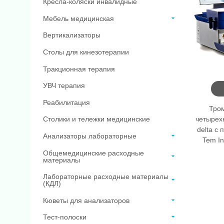
Кресла-коляски инвалидные
Мебель медицинская
Вертикализаторы
Столы для кинезотерапии
Тракционная терапия
УВЧ терапия
Реабилитация
Тро
четыре
Столики и тележки медицинские
delta с
Анализаторы лабораторные
Tem I
Общемедицинские расходные
материалы
Лабораторные расходные материалы
(КДЛ)
Кюветы для анализаторов
Тест-полоски