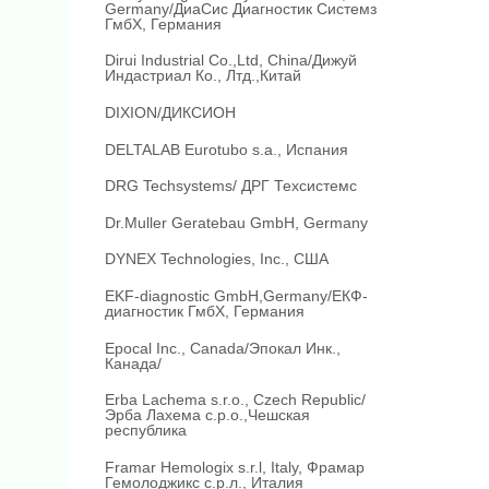
Germany/ДиаСис Диагностик Системз
ГмбХ, Германия
Dirui Industrial Co.,Ltd, China/Дижуй
Индастриал Ко., Лтд.,Китай
DIXION/ДИКСИОН
DELTALAB Eurotubo s.a., Испания
DRG Techsystems/ ДРГ Техсистемс
Dr.Muller Geratebau GmbH, Germany
DYNEX Technologies, Inc., США
EKF-diagnostic GmbH,Germany/ЕКФ-
диагностик ГмбХ, Германия
Epocal Inc., Canada/Эпокал Инк.,
Канада/
Erba Lachema s.r.o., Czech Republic/
Эрба Лахема с.р.о.,Чешская
республика
Framar Hemologix s.r.l, Italy, Фрамар
Гемолоджикс с.р.л., Италия