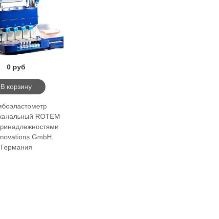
0 руб
В корзину
мбоэластометр
хканальный ROTEM
 принадлежностями
nnovations GmbH,
Германия