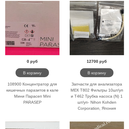
0 руб
12700 руб
В корзину
В корзину
108900 Концентратор для
Запчасти для анализатора
кишечных паразитов в кале
МЕК T802 Фильтры 10шт/уп
Мини Парасеп Mini
и T462 Трубка насоса (N) 1
PARASEP
шт/уп- Nihon Kohden
Corporation, Япония