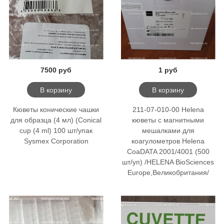
7500 руб
1 руб
В корзину
В корзину
Кюветы конические чашки
211-07-010-00 Helena
для образца (4 мл) (Conical
кюветы с магнитными
cup (4 ml) 100 шт/упак
мешалками для
Sysmex Corporation
коагулометров Helena
CoaDATA 2001/4001 (500
шт/уп) /HELENA BioSciences
Europe,Великобритания/