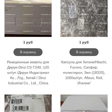
1 руб
1 руб
В корзину
В корзину
Реакционные кюветы для
Капсула для Хитачи/Hitachi,
Дируи-Dirui CS-T240, 120
Furuno, Сапфир,
шт/уп /Дируи Индастриал
полистирол, 3мл (18320),
Ко., Лтд., Китай / Dirui
1000шт/уп. /Meus, Roll,
Industrial Co., Ltd., China
Италия/