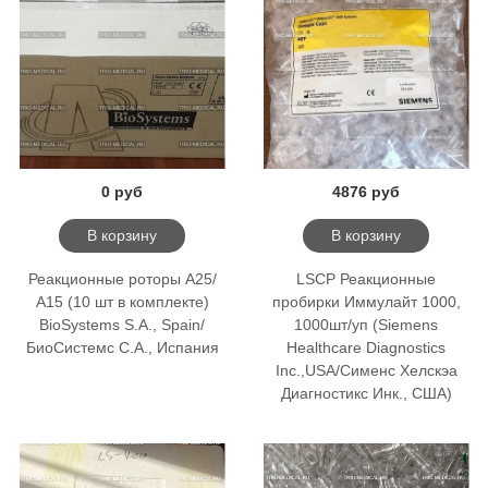
0 руб
4876 руб
В корзину
В корзину
Реакционные роторы А25/
LSCP Реакционные
А15 (10 шт в комплекте)
пробирки Иммулайт 1000,
BioSystems S.A., Spain/
1000шт/уп (Siemens
БиоСистемс С.А., Испания
Healthcare Diagnostics
Inc.,USA/Сименс Хелскэа
Диагностикс Инк., США)