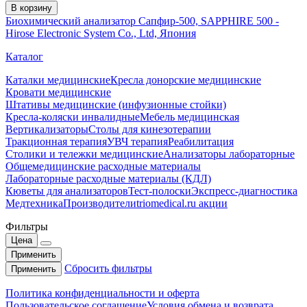
В корзину
Биохимический анализатор Сапфир-500, SAPPHIRE 500 -
Hirose Electronic System Co., Ltd, Япония
Каталог
Каталки медицинские
Кресла донорские медицинские
Кровати медицинские
Штативы медицинские (инфузионные стойки)
Кресла-коляски инвалидные
Мебель медицинская
Вертикализаторы
Столы для кинезотерапии
Тракционная терапия
УВЧ терапия
Реабилитация
Столики и тележки медицинские
Анализаторы лабораторные
Общемедицинские расходные материалы
Лабораторные расходные материалы (КДЛ)
Кюветы для анализаторов
Тест-полоски
Экспресс-диагностика
Медтехника
Производители
triomedical.ru акции
Фильтры
Цена
Применить
Сбросить фильтры
Применить
Политика конфиденциальности и оферта
Пользовательское соглашение
Условия обмена и возврата