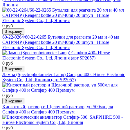
Япония
0 руб
В корзину
60-22-0264/60-22-0265 Бутылки для реагента 20 мл и 40 мл
САПФИР (Reagent bottle 20 ml/40ml) 20 шт/уп - Hirose
Electronic System Co., Ltd, Япония
0 руб
В корзину
Лампа (Spectrophotometer Lamp) Сапфир 400- Hirose Electronic
System Co., Ltd, Япония (арт.SP2057)
0 руб
В корзину
Кислотный раствор и Щелочной раствор, уп.500мл для
Сапфир 400 и Сапфир 400 Премиум
0 руб