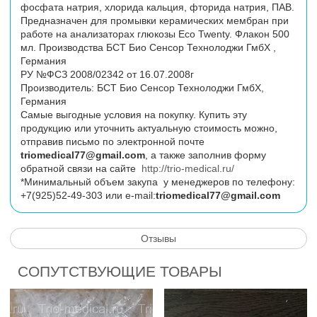
фосфата натрия, хлорида кальция, фторида натрия, ПАВ.
Предназначен для промывки керамических мембран при
работе на анализаторах глюкозы Eco Twenty. Флакон 500
мл. Производства БСТ Био Сенсор Технолоджи ГмбХ ,
Германия
РУ №ФСЗ 2008/02342 от
16.07.2008г
Производитель: БСТ Био Сенсор Технолоджи ГмбХ,
Германия
Самые выгодные условия на покупку. Купить эту
продукцию или уточнить актуальную стоимость можно,
отправив письмо по электронной почте
triomedical77@gmail.com
, а также заполнив форму
обратной связи на сайте
http://trio-medical.ru/
*Минимальный объем закупа у менеджеров по телефону:
+7(925)52-49-303 или
e
-
mail
:
triomedical77@gmail.com
Отзывы
СОПУТСТВУЮЩИЕ ТОВАРЫ