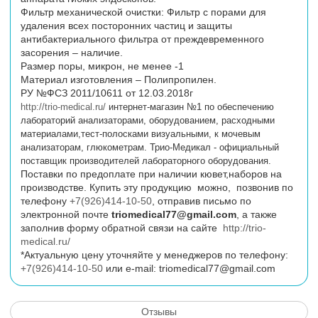
Фильтр механической очистки: Фильтр с порами для
удаления всех посторонних частиц и защиты
антибактериального фильтра от преждевременного
засорения – наличие.
Размер поры, микрон, не менее -1
Материал изготовления – Полипропилен.
РУ №ФСЗ 2011/10611 от 12.03.2018г
http://trio-medical.ru/
интернет-магазин №1 по обеспечению
лабораторий анализаторами, оборудованием, расходными
материалами,тест-полосками визуальными, к мочевым
анализаторам, глюкометрам. Трио-Медикал - официальный
поставщик производителей лабораторного оборудования.
Поставки по предоплате при наличии кювет,наборов на
производстве. Купить эту продукцию можно, позвонив по
телефону
+7(926)414-10-50
, отправив письмо по
электронной почте
triomedical77@gmail.com
, а также
заполнив форму обратной связи на сайте
http://trio-
medical.ru/
*Актуальную цену уточняйте у менеджеров по телефону:
+7(926)414-10-50
или
e
-
mail
:
triomedical77@gmail.com
Отзывы