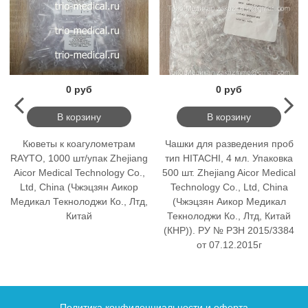
0 руб
0 руб
В корзину
В корзину
Кюветы к коагулометрам
Чашки для разведения проб
RAYTO, 1000 шт/упак Zhejiang
тип HITACHI, 4 мл. Упаковка
Aicor Medical Technology Co.,
500 шт. Zhejiang Aicor Medical
Ltd, China (Чжэцзян Аикор
Technology Co., Ltd, China
Медикал Текнолоджи Ко., Лтд,
(Чжэцзян Аикор Медикал
Китай
Текнолоджи Ко., Лтд, Китай
(КНР)). РУ № РЗН 2015/3384
от 07.12.2015г
Политика конфиденциальности и оферта