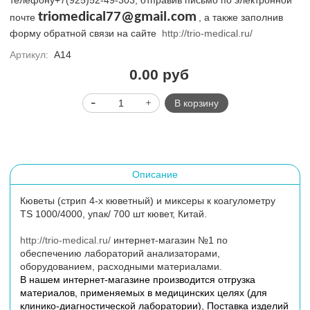
телефону+7(925)52-49-303, отправив письмо по электронной
triomedical77@gmail.com
почте
, а также заполнив
форму обратной связи на сайте
http://trio-medical.ru/
Артикул:
А14
0.00 руб
В корзину
Описание
Кюветы (стрип 4-х кюветный) и миксеры к коагулометру
TS 1000/4000, упак/ 700 шт кювет, Китай.
http://trio-medical.ru/
интернет-магазин №1 по
обеспечению лабораторий анализаторами,
оборудованием, расходными материалами.
В нашем интернет-магазине производится отгрузка
материалов, применяемых в медицинских целях (для
клинико-диагностической лаборатории)
, Поставка изделий