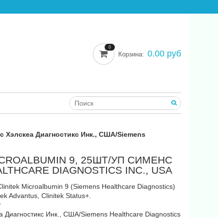
0
0.00 руб
Корзина:
нс Хэлскеа Диагностикс Инк., США/Siemens
CROALBUMIN 9, 25ШТ/УП СИМЕНС
LTHCARE DIAGNOSTICS INC., USA
initek Microalbumin 9 (Siemens Healthcare Diagnostics)
k Advantus, Clinitek Status+.
г
 Диагностикс Инк., США/Siemens Healthcare Diagnostics