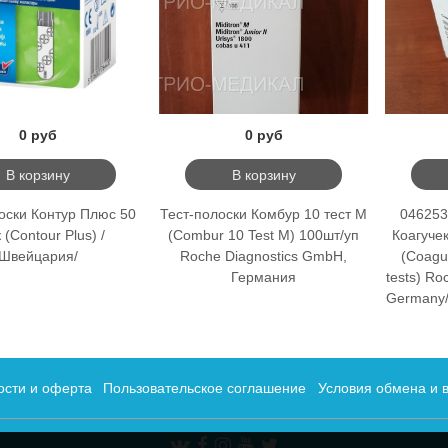
0 руб
0 руб
В корзину
В корзину
оски Контур Плюс 50
Тест-полоски Комбур 10 тест М
046253
 (Contour Plus) /
(Combur 10 Test M) 100шт/уп
Коагучек
Швейцария/
Roche Diagnostics GmbH,
(Coagu
Германия
tests) R
Germany/
ости и оферта
Пользовательское соглашение
Условия обмена и 