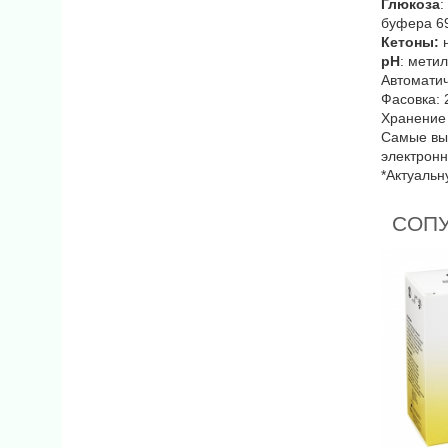
Глюкоза
:
буфера 69
Кетоны:
н
рН
: мети
Автоматич
Фасовка: 
Хранение 
Самые выг
электронн
*Актуальн
СОП