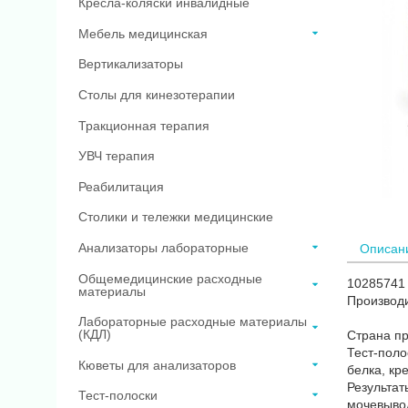
Кресла-коляски инвалидные
Мебель медицинская
Вертикализаторы
Столы для кинезотерапии
Тракционная терапия
УВЧ терапия
Реабилитация
Столики и тележки медицинские
Анализаторы лабораторные
Описан
Общемедицинские расходные
10285741 
материалы
Производи
Лабораторные расходные материалы
(КДЛ)
Страна 
Тест-поло
Кюветы для анализаторов
белка, кр
Результат
Тест-полоски
мочевывод