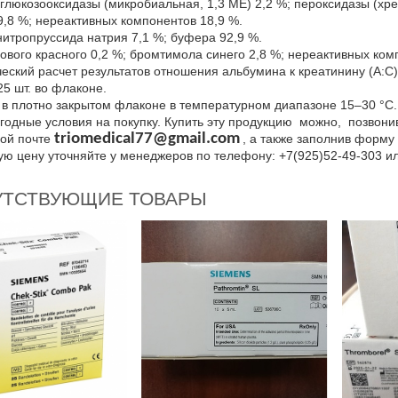
 глюкозооксидазы (микробиальная, 1,3 ME) 2,2 %; пероксидазы (хр
,8 %; нереактивных компонентов 18,9 %.
итропруссида натрия 7,1 %; буфера 92,9 %.
лового красного 0,2 %; бромтимола синего 2,8 %; нереактивных ком
еский расчет результатов отношения альбумина к креатинину (A:C) и 
25 шт. во флаконе.
в плотно закрытом флаконе в температурном диапазоне 15–30 °C.
одные условия на покупку. Купить эту продукцию можно, позвони
triomedical77@gmail.com
ой почте
, а также заполнив форму
ую цену уточняйте у менеджеров по телефону: +7(925)52-49-303 и
УТСТВУЮЩИЕ ТОВАРЫ