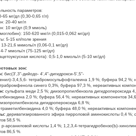
льность параметров:
0-65 мг/дл (0,30-0,65 г/л)
н: 20-40 мг/л
н: 10 мг/дл (0,9 ммоль)
емоглобин): 150-620 мкг/л (0,015-0,062 мг/дл)
ты: 5-15 кл/поле зрения
 13-21,6 мкмоль/л (0,06-0,1 мг/дл)
 4-7 ммоль/л (75-125 мг/дл)
ацетоуксусная кислота): 0,5-1,0 ммоль/л (5-10 мг/дл)
естовых зон:
н:
бис(3',3"-дийодо- 4',4"-дигидрокси-5',5"-
нил)-3,4,5,6- тетрабромосульфофталеина 1,9 %; буфера 94,2 %; 
трабромфенола синего 0,3%, буфера 97,3 %, нереактивных компон
н:
сульфата меди 2,5 %; диизопропилбензола дигидропероксида 4,5 
лбензидина 2,0 %; буфера 56,4 %; нереактивных компонентов 34,6
изопропилбензола дигидропероксида 6,8 %;
-тетраметилбензидина 4,0 %; буфера 48,0 %; нереактивных компонен
ты:
дериватизированного эфира пирроловой аминокислоты 0,4 %; с
ов 58,5 %.
:
p-арсаниловой кислоты 1,4 %; 1,2,3,4-тетрагидробензо(Ь)-хинолин
ов 86,5 %.