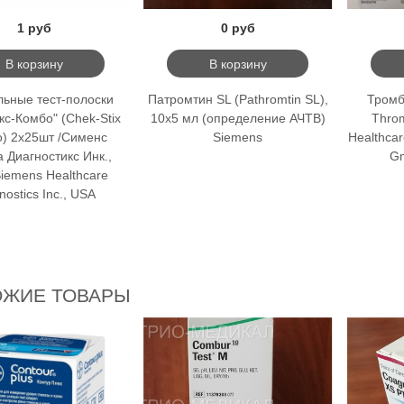
1 руб
0 руб
В корзину
В корзину
льные тест-полоски
Патромтин SL (Pathromtin SL),
Тромб
кс-Комбо" (Chek-Stix
10х5 мл (определение АЧТВ)
Throm
) 2х25шт /Сименс
Siemens
Healthcar
 Диагностикс Инк.,
G
iemens Healthcare
nostics Inc., USA
ОЖИЕ ТОВАРЫ