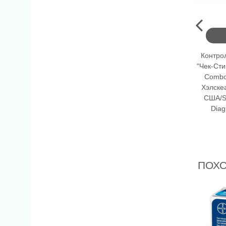
Контро
"Чек-Сти
Combo
Хэлскеа
США/S
Diag
ПОХ