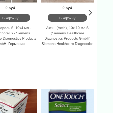
0 руб
0 руб
В корзину
В корзину
орель S, 10х4 мл.-
Актин (Actin), 10х 10 мл S
Д-ДИМЕР
borel S - Siemens
(Siemens Healthcare
уровен
e Diagnostics Products
Diagnostics Products GmbH)
Healthca
mbH, Германия
Siemens Healthcare Diagnostics
G