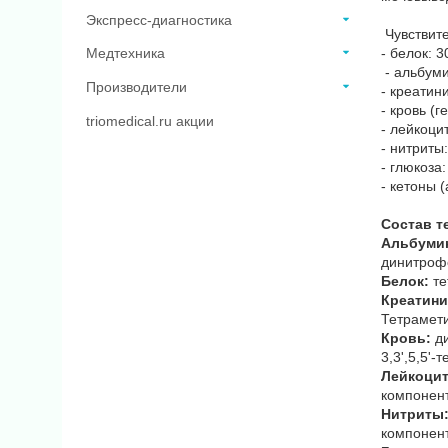
Экспресс-диагностика
Чувствите
- белок: 3
Медтехника
- альбуми
Производители
- креатини
- кровь (г
triomedical.ru акции
- лейкоци
- нитриты:
- глюкоза:
- кетоны (
Состав т
Альбуми
динитрофе
Белок:
те
Креатини
Тетрамети
Кровь:
ди
3,3',5,5'
Лейкоци
компонент
Нитриты
компонент