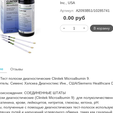
Inc., USA
Артикул:
A2093B51/10285741
0.00 руб
В корзину
ие
Отзывы
Тест полоски диагностические Clinitek Microalbumin 9.
тель: Сименс Хэлскеа Диагностикс Инк., США/Siemens Healthcare Di
происхождения: СОЕДИНЕННЫЕ ШТАТЫ
ски диагностические (Clinitek Microalbumin 9) для полуколичеств
еатинина, крови, лейкоцитов, нитритов, глюкозы, кетона, pH.
ы, полученные с помощью диагностических тест-полосок использую
ящих путей и нарушений углеводного обмена, таких как сахарный 