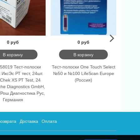
0 руб
0 руб
В корзину
В корзину
58019 Тест-полоски
Тест-полоски One Touch Select
Тест-по
 ИксЭс РТ тест, 24шт.
№50 и №100 LifeScan Europe
№50 и 
Chek XS РТ Test, 24
(Россия)
Car
oche Diagnostics GmbH,
Рош Диагностика Рус,
Германия
возврата
Доставка
Оплата