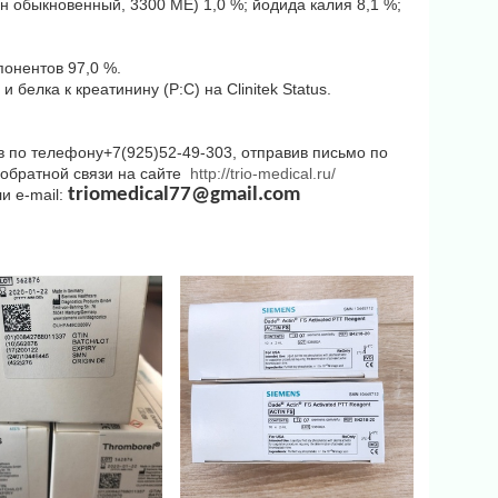
ен обыкновенный, 3300 ME) 1,0 %; йодида калия 8,1 %;
понентов 97,0 %.
белка к креатинину (P:C) на Clinitek Status.
в по телефону+7(925)52-49-303, отправив письмо по
 обратной связи на сайте
http://trio-medical.ru/
triomedical77@gmail.com
ли
e
-
mail
: