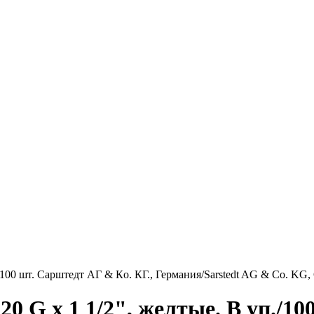
./100 шт. Сарштедт АГ & Кo. КГ., Германия/Sarstedt AG & Co. KG
0 G x 1 1/2", желтые. В уп./10