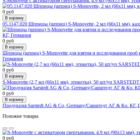
S-Monovette с активатором свертывания. 4.9 мл (90х13 мм), эти
0 руб
В корзину
05.1147.020 Шприцы (шприц) S-Monovette, 2 мл (66х11 мм), кал
0 руб
В корзину
Шприцы (шприц) S-Monovette для взятия и исследования проб к
Германия
0 руб
В корзину
S-Monovette (2,7 мл (66х11 мм), этикетка), 50 шт/уп SARSTE
0 руб
В корзину
Продукция Sarstedt AG & Co, Germany/Сарштедт АГ & Кo. КГ.,
Похожие товары
0 руб