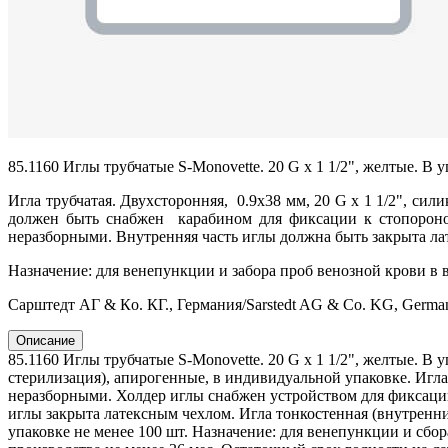
85.1160 Иглы трубчатые S-Monovette. 20 G x 1 1/2", желтые. В у
Игла трубчатая. Двухсторонняя, 0.9х38 мм, 20 G x 1 1/2", си
должен быть снабжен карабином для фиксации к стопороном
неразборными. Внутренняя часть иглы должна быть закрыта лат
Назначение: для венепункции и забора проб венозной крови в
Сарштедт АГ & Кo. КГ., Германия/Sarstedt AG & Co. KG, Germa
Описание
85.1160 Иглы трубчатые S-Monovette. 20 G x 1 1/2", желтые. В 
стерилизация), апирогенные, в индивидуальной упаковке. Игла
неразборными. Холдер иглы снабжен устройством для фиксаци
иглы закрыта латексным чехлом. Игла тонкостенная (внутренни
упаковке не менее 100 шт. Назначение: для венепункции и сбо