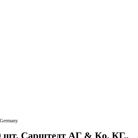
, Germany
0 шт. Сарштедт АГ & Кo. КГ.,