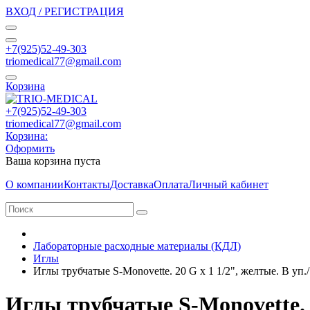
ВХОД / РЕГИСТРАЦИЯ
+7(925)52-49-303
triomedical77@gmail.com
Корзина
+7(925)52-49-303
triomedical77@gmail.com
Корзина:
Оформить
Ваша корзина пуста
О компании
Контакты
Доставка
Оплата
Личный кабинет
Лабораторные расходные материалы (КДЛ)
Иглы
Иглы трубчатые S-Monovette. 20 G x 1 1/2", желтые. В уп
Иглы трубчатые S-Monovette. 2