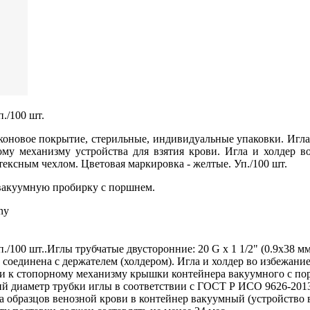
п./100 шт.
ликоновое покрытие, стерильные, индивидуальные упаковки. Игл
у механизму устройства для взятия крови. Игла и холдер в
ексным чехлом. Цветовая маркировка - желтые. Уп./100 шт.
 вакуумную пробирку с поршнем.
ny
уп./100 шт..Иглы трубчатые двусторонние: 20 G x 1 1/2" (0.9х38
 соединена с держателем (холдером). Игла и холдер во избежан
и к стопорному механизму крышки контейнера вакуумного с пор
й диаметр трубки иглы в соответствии с ГОСТ Р ИСО 9626-2013 
ра образцов венозной крови в контейнер вакуумный (устройство