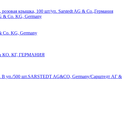
 розовая крышка, 100 шт/уп. Sarstedt AG & Co.,Германия
 & Co. KG, Germany
Г & КО. КГ, ГЕРМАНИЯ
ышка. В уп./500 шт.SARSTEDT AG&CO, Germany/Сарштедт АГ &