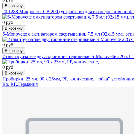
В корзину
20.1288 Микроветт СВ 200 (устройство для исследования проб к
0 руб
В корзину
S-Monovette с активатором свертывания, 7.5 мл (92х15 мм), эти
0 руб
В корзину
Иглы трубчатые двусторонние стерильные S-Monovette 22G
0 руб
В корзину
Пробирки. 25 мл, 90 х 25мм, РР, конические, "юбка" устойчи
Кo. КГ.,Германия