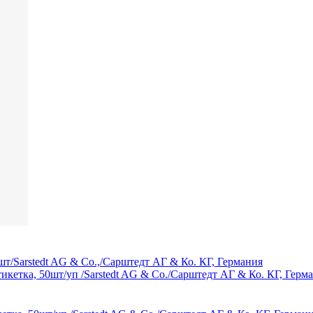
 шт/Sarstedt AG & Co.,/Сарштедт АГ & Ко. КГ, Германия