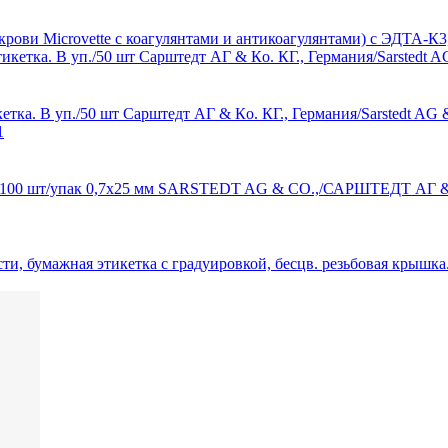
рови Microvette с коагулянтами и антикоагулянтами) с ЭДТА-К3,
кетка. В уп./50 шт Сарштедт АГ & Кo. КГ., Германия/Sarstedt AG
x1" 100 шт/упак 0,7х25 мм SARSTEDT AG & CO.,/САРШТЕДТ А
вости, бумажная этикетка с градуировкой, бесцв. резьбовая кр