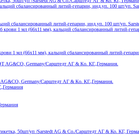
кетка, 50шт/уп /Sarstedt AG & Co./Сарштедт АГ & Ко. КГ, Герман
ьций сбалансированный литий-гепарин, инд.уп. 100 шт/уп. Sarst
рови 1 мл (66х11 мм), кальций сбалансированный литий-гепарин,
DT AG&CO, Germany/Сарштедт АГ & Кo. КГ.,Германия.
Германия