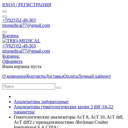
ВХОД / РЕГИСТРАЦИЯ
+7(925)52-49-303
triomedical77@gmail.com
Корзина
+7(925)52-49-303
triomedical77@gmail.com
Корзина:
Оформить
Ваша корзина пуста
О компании
Контакты
Доставка
Оплата
Личный кабинет
Анализаторы лабораторные
Анализаторы гематологические крови 3 diff /16-22
параметра/
Гематологические анализаторы АсТ 8, AcT 10, AcT diff,
AcT diff2 с принадлежностями /Beckman Coulter
International S.A,США/