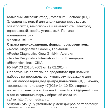
Описание
Калиевый микроэлектрод (Potassium Electrode (K+)).
Электрод калиевый для анализатора газов крови,
электролитов, гемоглобина и гематокрита. Электрод
одноразовый, необслуживаемый. Прямая
потенциометрия.
Фасовка 1х1 шт.
Страна происхождения, фирма
производитель:
«Roche Diagnostics GmbH», Германия
«Roche Diagnostics Graz GmbH», Австрия
«Roche Diagnostics Internation Ltd.», Швейцария
«Bionostics, Inc», США
РУ №ФСЗ 2010/07003 от 12.02.2014 г.
Оперативные поставки по предоплате при наличии
наборов на производстве. Купить эту продукцию для
вашей лаборатории,мед.центра,поликлиники,КДЛ можно,
позвонив по телефону
+7(926)414-10-50
, отправив
письмо по электронной почте
triomedical77@gmail.com
,
а также заполнив форму обратной связи на
сайте
http://trio-medical.ru/
*Актуальную цену уточняйте у менеджеров по телефону: