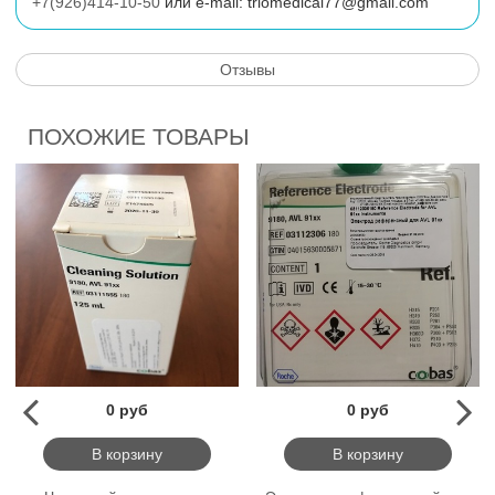
+7(926)414-10-50
или
e
-
mail
:
triomedical77@gmail.com
Отзывы
ПОХОЖИЕ ТОВАРЫ
0 руб
0 руб
В корзину
В корзину