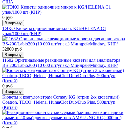
США
0 руб
В корзину
ТЭКО Кюветы одиночные микро к KG/HELENA С1
упак/1000 шт (КНР)
32800 руб
В корзину
11682 Оригинальные реакционные кюветы для анализатора
BS-200/Labio200 (10 000 шт/упак.) Миндрей/Mindray, КНР/
0 руб
В корзину
Кюветы к коагулометрам Cormay KG (стрип 2-х кюветный)
Coatron, TECO, Helena, HumaClot Duo/Duo Plus, 500шт/уп
(Китай)
0 руб