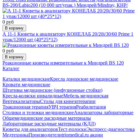
BS-200/Labio200 (10 000 шт/упак.) Миндрей/Mindray, КНР/
0 руб
В корзину
А 11-1 Кюветы к анализатору КОНЕЛАБ 20/20i/30/60 Prime 1
упак/12000 шт (40*25*12)
0 руб
В корзину
Реакционные кюветы измерительные к Миндрей BS 120
Каталог
Каталки медицинские
Кресла донорские медицинские
Кровати медицинские
Штативы медицинские (инфузионные стойки)
Кресла-коляски инвалидные
Мебель медицинская
Вертикализаторы
Столы для кинезотерапии
Тракционная терапия
УВЧ терапия
Реабилитация
Столики и тележки медицинские
Анализаторы лабораторные
Общемедицинские расходные материалы
Лабораторные расходные материалы (КДЛ)
Кюветы для анализаторов
Тест-полоски
Экспресс-диагностика
Медтехника
Производители
triomedical.ru акции