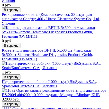
0 руб
В корзину
Реакционные кюветы (Reaction cuvettes), 60 шт/уп для
анализатора Сапфир 400 - Hirose Electronic System Co., Ltd,
Япония
0 руб
В корзину
Кюветы для анализатора BFT II, 5х500 шт + мешалки
5х500шт-Siemens Healthcare Diagnostics Products Gmbh,
Германия (OVMN11)
1 руб
В корзину
Педиатрические пробирки (1000 шт/уп) BioSystems S.A.,
Spain/БиоСистемс С.А., Испания
32800 руб
В корзину
11682 Оригинальные реакционные кюветы для анализатора