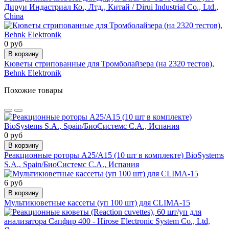
Дируи Индастриал Ко., Лтд., Китай / Dirui Industrial Co., Ltd.,
China
0 руб
В корзину
Кюветы стрипованные для Тромболайзера (на 2320 тестов),
Behnk Elektronik
Похожие товары
0 руб
В корзину
Реакционные роторы А25/А15 (10 шт в комплекте) BioSystems
S.A., Spain/БиоСистемс С.А., Испания
6 руб
В корзину
Мультикюветные кассеты (уп 100 шт) для CLIMA-15