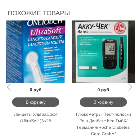
ПОХОЖИЕ ТОВАРЫ
0 руб
0 руб
В корзину
В корзину
Ланцеты УльтраСофт
Глюкометры, Тест-полоски
(UltraSoft )№25
Рош Диабетс Кеа ГмбХ/
Германия/Roche Diabetes
Care GmbH/