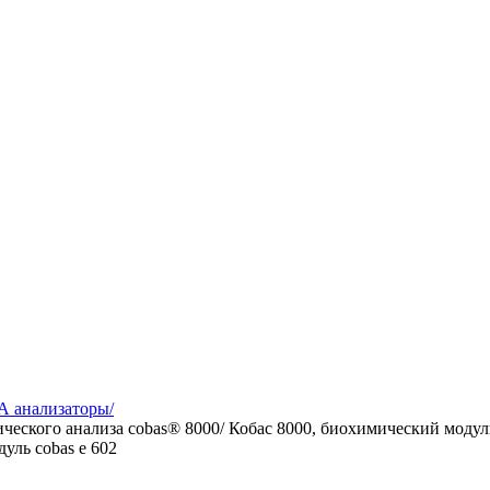
А анализаторы/
ского анализа cobas® 8000/ Кобас 8000, биохимический модуль
уль cobas e 602