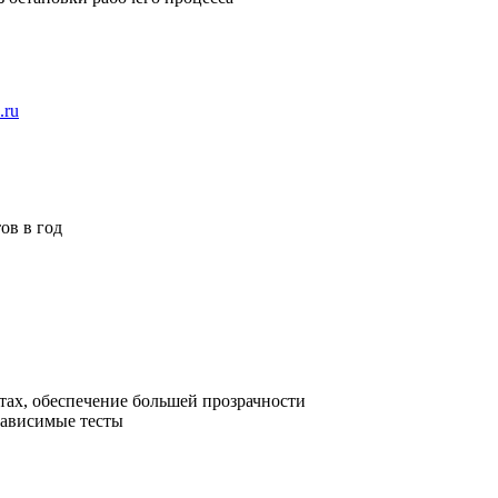
.ru
тов в год
тах, обеспечение большей прозрачности
зависимые тесты