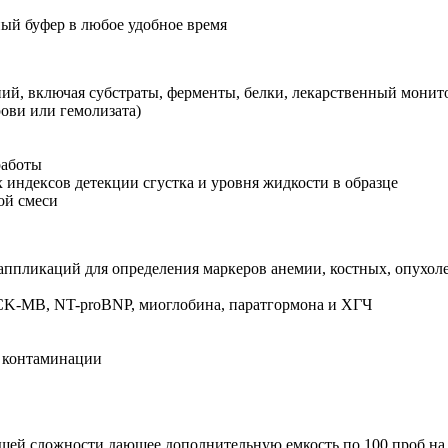
ный буфер в любое удобное время
ний, включая субстраты, ферменты, белки, лекарственный монит
ови или гемолизата)
работы
 индексов детекции сгустка и уровня жидкости в образце
ой смеси
и аппликаций для определения маркеров анемии, костных, опухо
, CK-MB, NT-proBNP, миоглобина, паратгормона и ХГЧ
й контаминации
общей сложности дающее дополнительную емкость по 100 проб н