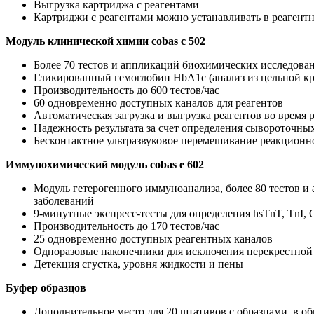
Выгрузка картриджа с реагентами
Картриджи с реагентами можно устанавливать в реагент
Модуль клинической химии cobas c 502
Более 70 тестов и аппликаций биохимических исследова
Гликированный гемоглобин HbA1c (анализ из цельной кр
Производительность до 600 тестов/час
60 одновременно доступных каналов для реагентов
Автоматическая загрузка и выгрузка реагентов во время 
Надежность результата за счет определения сывороточных
Бесконтактное ультразвуковое перемешивание реакционн
Иммунохимический модуль cobas е 602
Модуль гетерогенного иммуноанализа, более 80 тестов 
заболеваний
9-минутные экспресс-тесты для определения hsTnT, TnI
Производительность до 170 тестов/час
25 одновременно доступных реагентных каналов
Одноразовые наконечники для исключения перекрестно
Детекция сгустка, уровня жидкости и пены
Буфер образцов
Дополнительное место для 20 штативов с образцами, в 