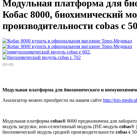
Модульная платформа для био
Кобас 8000, биохимический мо
производительности cobas c 5
Модульная платформа для биохимического и иммунохимичес
Анализатор можно приобрести на нашем сайте
http://trio-medical
Модульная платформа
cobas®
8000 предназначена для лаборато
модуль загрузки, ион-селективный модуль (ISE-модуль
cobas
® 
биохимический модуль средней производительности
cobas c
50