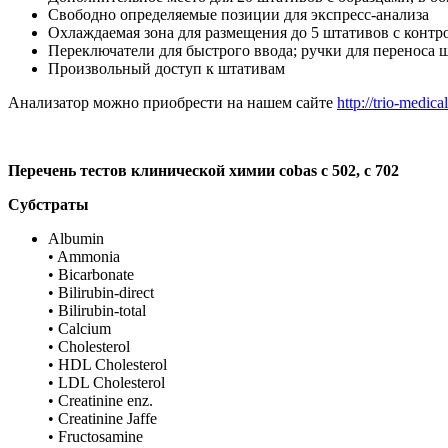
Свободно определяемые позиции для экспресс-анализа
Охлаждаемая зона для размещения до 5 штативов с конт
Переключатели для быстрого ввода; ручки для переноса 
Произвольный доступ к штативам
Анализатор можно приобрести на нашем сайте
http://trio-medical
Перечень тестов клинической химии
cobas c 502, c 702
Субстраты
Albumin
• Ammonia
• Bicarbonate
• Bilirubin-direct
• Bilirubin-total
• Calcium
• Cholesterol
• HDL Cholesterol
• LDL Cholesterol
• Creatinine enz.
• Creatinine Jaffe
• Fructosamine