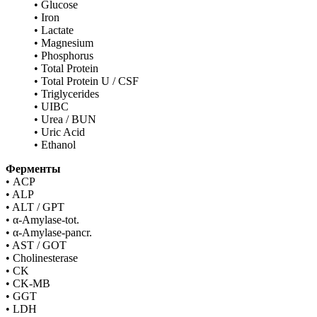
• Glucose
• Iron
• Lactate
• Magnesium
• Phosphorus
• Total Protein
• Total Protein U / CSF
• Triglycerides
• UIBC
• Urea / BUN
• Uric Acid
• Ethanol
Ферменты
• ACP
• ALP
• ALT / GPT
• α-Amylase-tot.
• α-Amylase-pancr.
• AST / GOT
• Cholinesterase
• CK
• CK-MB
• GGT
• LDH