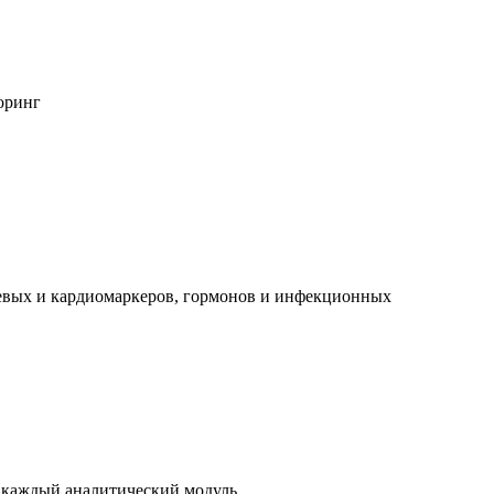
оринг
левых и кардиомаркеров, гормонов и инфекционных
а каждый аналитический модуль