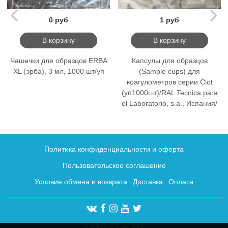
0 руб
1 руб
В корзину
В корзину
Чашечки для образцов ERBA
Капсулы для образцов
XL (эрба), 3 мл, 1000 шт/уп
(Sample cups) для
коагулометров серии Clot
(уп1000шт)/RAL Tecnica para
el Laboratorio, s.a., Испания/
Политика конфиденциальности и оферта
Пользовательское соглашение
Условия обмена и возврата
Доставка
Оплата