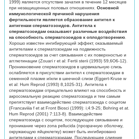
1999) является отсутствие зачатия в течение 12 месяцев
при незащищенных половых отношениях.
Основной
иммунологической причиной нарушения
фертильности является образование антител к
антигенам сперматозоидов. Антитела к
сперматозоидам оказывают различные воздействия
на способность сперматозоидов к оплодотворению
.
Хорошо известен ингибирующий эффект, оказываемый
антителами к сперматозоидам на подвижность
сперматозоидов за счет связывания с их поверхностью и
агглютинации (Zouari r et al: Fertii sterii (1993) 59,6O6-12).
Проникновение сперматозоидов в цервикальную слизь
ослабляется в присутствии антител к сперматозоидам в
семенной плазме и/или в шеечной слизи (Eggert-Kruse w
et al: Hum Reprod (1993) 8,1025-31). Антитела к
сперматозоидам отрицательно влияют на способность и
акросомальную реакцию сперматозоида и тем самым
препятствует взаимодействию сперматозоида с ооцитом
(Francaviiia f et at Front Biosci (1999): i;4:9-25; Bohring et at.
Hum Reprod (2001) 7:113-8). Взаимодействие
сперматозоида с ооцитом, последующее связывание и
проникание через zona pellucida (прозрачную оболочку,
окружающую яйцеклетку) может быть ингибировано
антителами к сперматозоидам. Последующее слияние