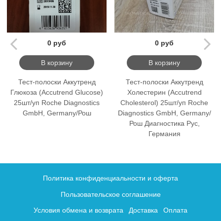
0 руб
0 руб
В корзину
В корзину
Тест-полоски Аккутренд
Тест-полоски Аккутренд
Глюкоза (Accutrend Glucose)
Холестерин (Accutrend
25шт/уп Roche Diagnostics
Cholesterol) 25шт/уп Roche
GmbH, Germany/Рош
Diagnostics GmbH, Germany/
Рош Диагностика Рус,
Германия
Политика конфиденциальности и оферта
Пользовательское соглашение
Условия обмена и возврата
Доставка
Оплата