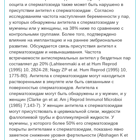
ооцита и сперматозоида также может быть нарушено в
присутствии антител к сперматозоидам . Согласно
исследованиям частота наступления беременности у пар,
у которых обнаружены антитела к сперматозоидам у
мужчины или у женщины, на 38% ниже по сравнению с
контрольными группами. Более того, подтверждено
влияние на имплантацию и на раннее эмбриональное
развитие. Обсуждается связь присутствия антител к
сперматозоидам и невынашивания. Частота
встречаемости антиспермальных антител у бездетных пар
составляет до 20% (Lahteenmaki a et at Hum Reprod
(1995) 10, 2824-28; Nagy ZP et at. Hum Reprod (1995) 10,
1775-80). Антитела к сперматозоидам могут находиться
растворенными в эякуляте или быть связанными с
поверхностью сперматозоидов. Антитела к
сперматозоидам могут быть обнаружены и у мужчин, и у
женщин (Clarke gn et at. Am j Reprod Immunol Microbioi
(1985) 7,143-7). У женщин антитела к сперматозоидам
могут присутствовать в цервикальной слизи, жидкости
фаллопиевой трубы и фолликулярной жидкости. У
мужчины, у которого более 50% его сперматозоидов
покрыты антителами к сперматозоидам, показано явно
заметное снижение уровня фертильности (Abshagen K et