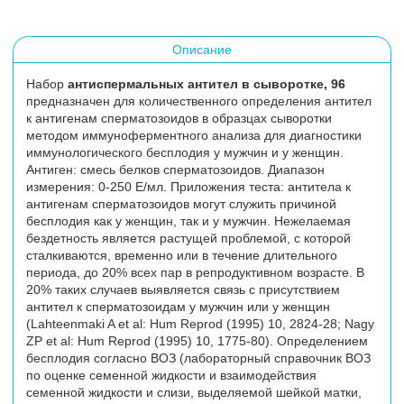
Описание
Набор
антиспермальных антител в сыворотке, 96
предназначен для количественного определения антител
к антигенам сперматозоидов в образцах сыворотки
методом иммуноферментного анализа для диагностики
иммунологического бесплодия у мужчин и у женщин.
Антиген: смесь белков сперматозоидов. Диапазон
измерения: 0-250 Е/мл. Приложения теста: антитела к
антигенам сперматозоидов могут служить причиной
бесплодия как у женщин, так и у мужчин. Нежелаемая
бездетность является растущей проблемой, с которой
сталкиваются, временно или в течение длительного
периода, до 20% всех пар в репродуктивном возрасте. В
20% таких случаев выявляется связь с присутствием
антител к сперматозоидам у мужчин или у женщин
(Lahteenmaki A et al: Hum Reprod (1995) 10, 2824-28; Nagy
ZP et al: Hum Reprod (1995) 10, 1775-80). Определением
бесплодия согласно ВОЗ (лабораторный справочник ВОЗ
по оценке семенной жидкости и взаимодействия
семенной жидкости и слизи, выделяемой шейкой матки,