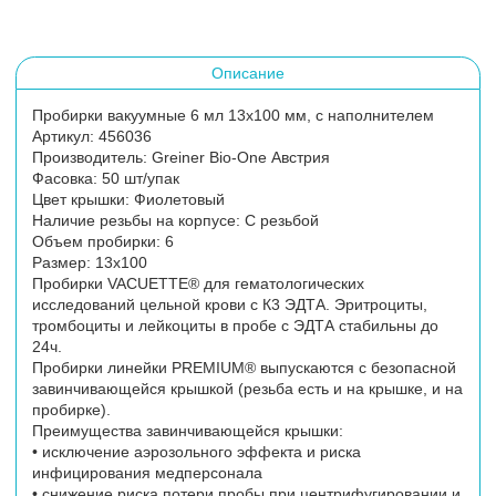
Описание
Пробирки вакуумные 6 мл 13х100 мм, с наполнителем
Артикул: 456036
Производитель: Greiner Bio-One Австрия
Фасовка: 50 шт/упак
Цвет крышки: Фиолетовый
Наличие резьбы на корпусе: С резьбой
Объем пробирки: 6
Размер: 13х100
Пробирки VACUETTE® для гематологических
исследований цельной крови с К3 ЭДТА. Эритроциты,
тромбоциты и лейкоциты в пробе с ЭДТА стабильны до
24ч.
Пробирки линейки PREMIUM® выпускаются с безопасной
завинчивающейся крышкой (резьба есть и на крышке, и на
пробирке).
Преимущества завинчивающейся крышки:
• исключение аэрозольного эффекта и риска
инфицирования медперсонала
• снижение риска потери пробы при центрифугировании и