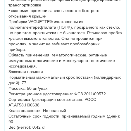
транспортировке
• экономия времени за счет легкого и быстрого
открывания крышки
Пробирки VACUETTE® изготовлены из
полиэтилентерефталата (ПЭТФ), прозрачного как стекло,
но при этом практически не бьющегося. Резиновая пробка
крышки высокого качества. Она не крошится при
проколах, а значит не забивает пробозаборник
прибора.
Область применения: гематологические, рутинные
иммуногематологические и молекулярно-генетические
исследования.
Заказная позиция
Нормативный максимальный срок поставки (календарных
дней): 77
Фасовка: 50 шт/упак
Регистрационное удостоверение: ФСЗ 2011/09572
Сертификат/декларация соответствия: РОСС
АТ.АГ58.Н00638
Класс опасности: Не опасный
Остаточный срок годности, признаваемый годным (дней):
90
Вес (нетто): 0,42 кг.