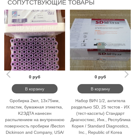
СОПУТСТВУЮЩИЕ ТОВАРЫ
0 руб
0 руб
В корзину
В корзину
Gробирка 2мл, 13x75мм,
Набор ВИЧ 1/2, антитела
пластик, бумажная этикетка,
раздельно SD, 25 тестов - ИХ
K2ЭДTA нанесен
(тест-кассеты) Стандарт
распылением на внутреннюю
Диагностикс, Инк., Республика
поверхность пробирки /Becton
Корея / Standard Diagnostics,
Dickinson and Company, USA/
Inc., Republic of Korea