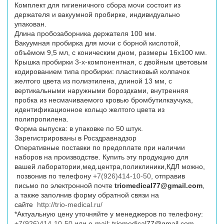
Комплект для гигиеничного сбора мочи состоит из
держателя и вакуумной пробирке, индивидуально
упакован.
Длина пробозаборника держателя 100 мм.
Вакуумная пробирка для мочи с борной кислотой,
объёмом 9,5 мл, с коническим дном, размеры 16х100 мм.
Крышка пробирки 3-х-компонентная, с двойным цветовым
кодированием типа пробирки: пластиковый колпачок
желтого цвета из полиэтилена, длиной 13 мм, с
вертикальными наружными бороздками, внутренняя
пробка из несмачиваемого кровью бромбутилкаучука,
идентификационное кольцо желтого цвета из
полипропилена.
Форма выпуска: в упаковке по 50 штук.
Зарегистрированы в Росздравнадзор
Оперативные поставки по предоплате при наличии
наборов на производстве. Купить эту продукцию для
вашей лаборатории,мед.центра,поликлиники,КДЛ можно,
позвонив по телефону
+7(926)414-10-50
, отправив
письмо по электронной почте
triomedical77@gmail.com
,
а также заполнив форму обратной связи на
сайте
http://trio-medical.ru/
*Актуальную цену уточняйте у менеджеров по телефону:
+7(926)414-10-50
или
e
-
mail
:
triomedical77@gmail.com