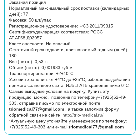
Заказная позиция
Нормативный максимальный срок поставки (календарных
дней): 77
Фасовка: 50 шт/упак
Регистрационное удостоверение: ФСЗ 2011/09315
Сертификат/декларация соответствия: РОСС
АТ.АГ58.Д02957
Класс опасности: Не опасный
Остаточный срок годности, признаваемый годным (дней):
180
Вес (нетто): 0,53 кг.
Объем (нетто): 0,001933 куб.м.
Транспортировка при: +2+40°С
Условия хранения: от +4°С до +25°С, избегая воздействия
прямого солнечного света. ИЗБЕГАТЬ хранения ниже 0°С
Самые выгодные условия на покупку. Купить эту
продукцию можно, позвонив по телефону+7(925)52-49-
303, отправив письмо по электронной почте
triomedical77@gmail.com
, а также заполнив форму
обратной связи на сайте
http://trio-medical.ru/
*Актуальную цену уточняйте у менеджеров по телефону:
+7(925)52-49-303 или
e
-
mail
:
triomedical77@gmail.com