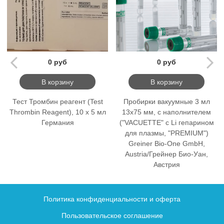
0 руб
0 руб
В корзину
В корзину
Тест Тромбин реагент (Test
Пробирки вакуумные 3 мл
Thrombin Reagent), 10 х 5 мл
13х75 мм, с наполнителем
Германия
("VACUETTE" с Li гепарином
для плазмы, "PREMIUM")
Greiner Bio-One GmbH,
Austria/Грейнер Био-Уан,
Австрия
Политика конфиденциальности и оферта
Пользовательское соглашение