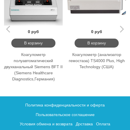
0 руб
0 руб
В корзину
В корзину
Коагулометр
Коагулометр (анализатор
полуавтоматический
гемостаза) TS4000 Plus, High
двухканальный Siemens BFT II
Technology (США)
(Siemens Healthcare
Diagnostics,Германия)
Политика конфиденциальности и оферта
Пользовательское соглашение
Условия обмена и возврата
Доставка
Оплата