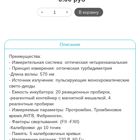
В корзину
Описание
Преимущества:
- Измерительная система: оптическая четырехканальная
- Принцип измерения: оптическая турбидиметрия
-Длина волны: 570 нм
- Источник излучение: пульсирующие монохроматические
свето-диоды
- Емкость инкубатора: 20 реакционных пробирок,
-реагентный контейнер с магнитной мешалкой, 4
реагентные пробирки
- Измеряемые параметры: Протромбин, Тромбиновое
время,АЧТВ, Фибриноген,
- Факторы свертывания: (FII -FXII)
-Калибровки: до 10 точек
- Память: 5 калибровочных кривых
- Напряжение питания: 220 В, 60 Гц