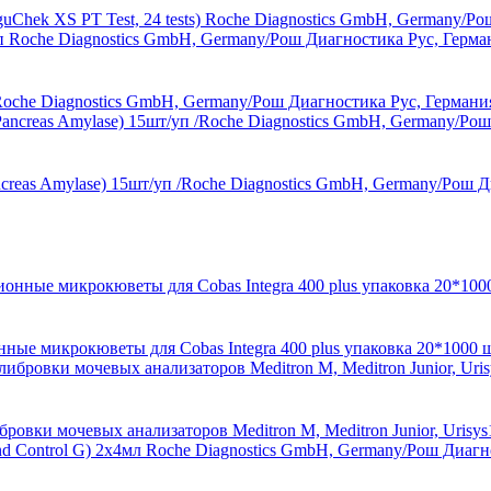
uChek XS РТ Test, 24 tests) Roche Diagnostics GmbH, Germany/Р
 Roche Diagnostics GmbH, Germany/Рош Диагностика Рус, Германи
creas Amylase) 15шт/уп /Roche Diagnostics GmbH, Germany/Рош Д
онные микрокюветы для Cobas Integra 400 plus упаковка 20*100
бровки мочевых анализаторов Meditron M, Meditron Junior, Urisy