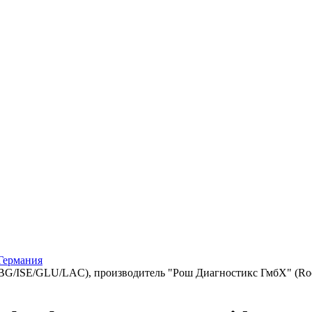
 Германия
e, BG/ISE/GLU/LAC), производитель "Рош Диагностикс ГмбХ" (Roc