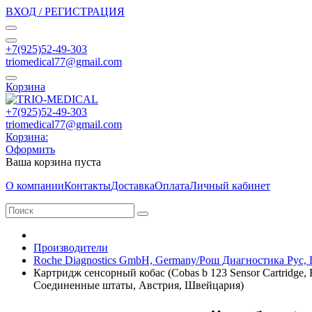
ВХОД / РЕГИСТРАЦИЯ
+7(925)52-49-303
triomedical77@gmail.com
Корзина
+7(925)52-49-303
triomedical77@gmail.com
Корзина:
Оформить
Ваша корзина пуста
О компании
Контакты
Доставка
Оплата
Личный кабинет
Производители
Roche Diagnostics GmbH, Germany/Рош Диагностика Рус,
Картридж сенсорный кобас (Cobas b 123 Sensor Cartridg
Соединенные штаты, Австрия, Швейцария)