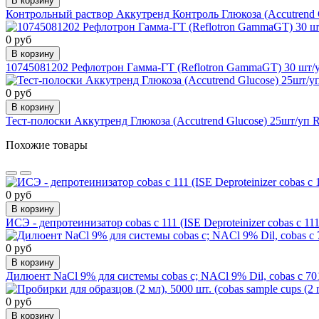
В корзину
Контрольный раствор Аккутренд Контроль Глюкоза (Accutrend 
0 руб
В корзину
10745081202 Рефлотрон Гамма-ГТ (Reflotron GammaGT) 30 шт/у
0 руб
В корзину
Тест-полоски Аккутренд Глюкоза (Accutrend Glucose) 25шт/уп 
Похожие товары
0 руб
В корзину
ИСЭ - депротеинизатор cobas с 111 (ISE Deproteinizer cobas с 1
0 руб
В корзину
Дилюент NaCl 9% для системы cobas c; NACl 9% Dil, cobas c 701
0 руб
В корзину