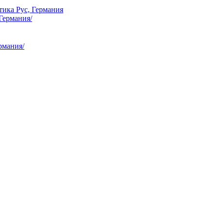
тика Рус, Германия
рмания/