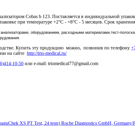
лизатором Сobas b 123. Поставляется в индивидуальной упаковк
упаковке при температуре +2°C - +8°C - 5 месяцев. Срок хранени
 анализаторами, оборудованием, расходными материалами,тест-полоска
рудования.
водстве. Купить эту продукцию можно, позвонив по телефону
+
язи на сайте
http://trio-medical.ru/
6)414-10-50
или
e
-
mail
:
triomedical77@gmail.com