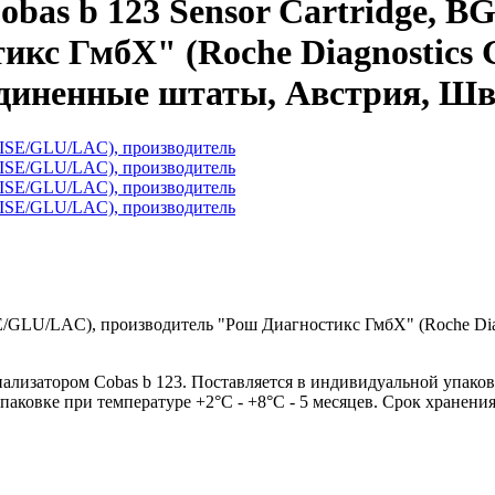
bas b 123 Sensor Cartridge, 
икс ГмбХ" (Roche Diagnostics
единенные штаты, Австрия, Ш
SE/GLU/LAC), производитель "Рош Диагностикс ГмбХ" (Roche Dia
лизатором Сobas b 123. Поставляется в индивидуальной упаковк
упаковке при температуре +2°C - +8°C - 5 месяцев. Срок хранени