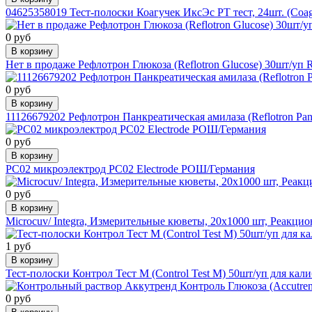
04625358019 Тест-полоски Коагучек ИксЭс РТ тест, 24шт. (Coag
0 руб
В корзину
Нет в продаже Рефлотрон Глюкоза (Reflotron Glucose) 30шт/уп
0 руб
В корзину
11126679202 Рефлотрон Панкреатическая амилаза (Reflotron Pan
0 руб
В корзину
РС02 микроэлектрод РС02 Electrode РОШ/Германия
0 руб
В корзину
Microcuv/ Integra, Измерительные кюветы, 20х1000 шт, Реакци
1 руб
В корзину
Тест-полоски Контрол Тест М (Control Test M) 50шт/уп для кали
0 руб