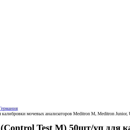
 Германия
я калибровки мочевых анализаторов Meditron M, Meditron Junior,
(Control Test M) 50шт/уп для