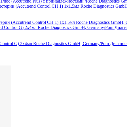
юс (Accutrend Plus) с принадлежностями /Roche Diagnostics G
рин (Accutrend Control СН 1) 1х1,5мл Roche Diagnostics GmbH,
Control G) 2х4мл Roche Diagnostics GmbH, Germany/Рош Диагнос