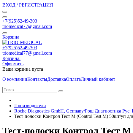
ВХОД / РЕГИСТРАЦИЯ
+7(925)52-49-303
triomedical77@gmail.com
Корзина
+7(925)52-49-303
triomedical77@gmail.com
Корзина:
Оформить
Ваша корзина пуста
О компании
Контакты
Доставка
Оплата
Личный кабинет
Производители
Roche Diagnostics GmbH, Germany/Рош Диагностика Рус,
Тест-полоски Контрол Тест М (Control Test M) 50шт/уп дл
Тест-полоски Контрол Тест М 