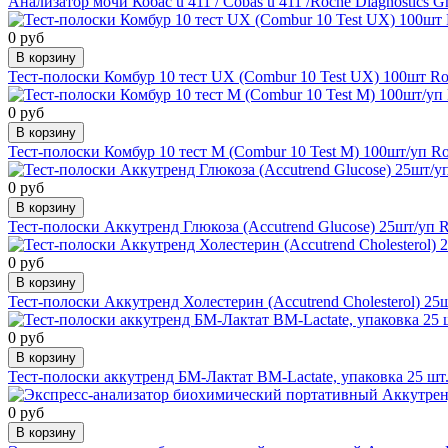
Анализатор мочи Кобас u 411 / Cobas u 411 /Roche Diagnostics 
0 руб
В корзину
Тест-полоски Комбур 10 тест UX (Combur 10 Test UX) 100шт R
0 руб
В корзину
Тест-полоски Комбур 10 тест М (Combur 10 Test M) 100шт/уп R
0 руб
В корзину
Тест-полоски Аккутренд Глюкоза (Accutrend Glucose) 25шт/уп 
0 руб
В корзину
Тест-полоски Аккутренд Холестерин (Accutrend Cholesterol) 2
0 руб
В корзину
Тест-полоски аккутренд БМ-Лактат BM-Lactate, упаковка 25 шт.
0 руб
В корзину