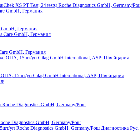
uChek XS РТ Test, 24 tests) Roche Diagnostics GmbH, Germany/Р
e GmbH, Германия
Care GmbH, Германия
ОПА, 15шт/уп Cilag GmbH International, ASP; Швейцария
Roche Diagnostics GmbH, Germany/Рош