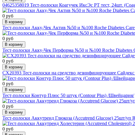
04625358019 Тест-полоски Коагучек ИксЭс РТ тест, 24шт. (Coag
0 руб
В корзину
Тест-полоски Акку-Чек Актив №50 и №100 Roche Diabetes Car
0 руб
В корзину
Тест-полоски Акку-Чек Перформа №50 и №100 Roche Diabetes 
0 руб
В корзину
CX20393 Тест-полоски на средство дезинфицирующее Сайдекс 
0 руб
В корзину
Тест-полоски Контур Плюс 50 штук (Contour Plus) /Швейцария/
0 руб
В корзину
Тест-полоски Аккутренд Глюкоза (Accutrend Glucose) 25шт/уп 
0 руб
В корзину