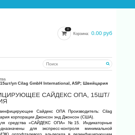
0
0.00 руб
Корзина:
тва
5шт/уп Cilag GmbH International, ASP; Швейцария
ИЦИРУЮЩЕЕ САЙДЕКС ОПА, 15ШТ/
ИЯ
дезинфицирующее Сайдекс ОПА
Производитель: Cilag
йцария корпорации Джонсон энд Джонсон (США).
 для средства «САЙДЕКС ОПА» №15. Индикаторные
дназначены для экспресс-контроля минимальной
(МЭК) ортофталевого альдегида в дезинфицирующем