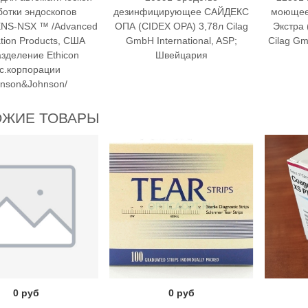
ботки эндоскопов
дезинфицирующее САЙДЕКС
моющее
NS-NSX ™ /Advanced
ОПА (CIDEX OPA) 3,78л Cilag
Экстра 
zation Products, США
GmbH International, ASP;
Cilag Gm
зделение Ethicon
Швейцария
nc.корпорации
hnson&Johnson/
ОЖИЕ ТОВАРЫ
0 руб
0 руб