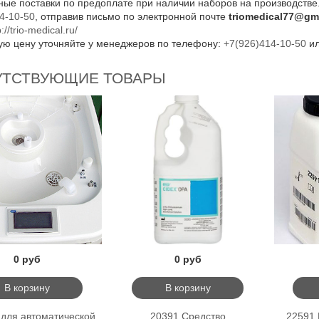
ые поставки по предоплате при наличии наборов на производстве
4-10-50
, отправив письмо по электронной почте
triomedical77@gm
p://trio-medical.ru/
ую цену уточняйте у менеджеров по телефону:
+7(926)414-10-50
и
УТСТВУЮЩИЕ ТОВАРЫ
0 руб
0 руб
В корзину
В корзину
 для автоматической
20391 Средство
22591