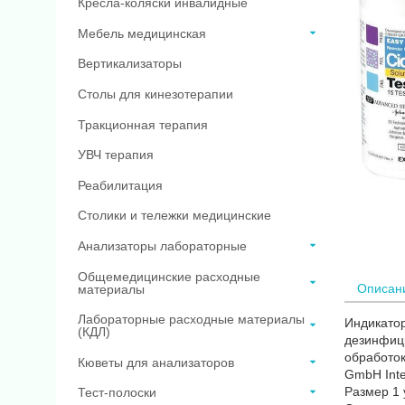
Кресла-коляски инвалидные
Мебель медицинская
Вертикализаторы
Столы для кинезотерапии
Тракционная терапия
УВЧ терапия
Реабилитация
Столики и тележки медицинские
Анализаторы лабораторные
Общемедицинские расходные
Описан
материалы
Лабораторные расходные материалы
Индикато
(КДЛ)
дезинфици
обработок
Кюветы для анализаторов
GmbH Inte
Размер 1 
Тест-полоски