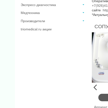
Оперативн
Экспресс-диагностика
+7(926)41
сайте
htt
Медтехника
*Актуальн
Производители
СОП
triomedical.ru акции
Аппарат