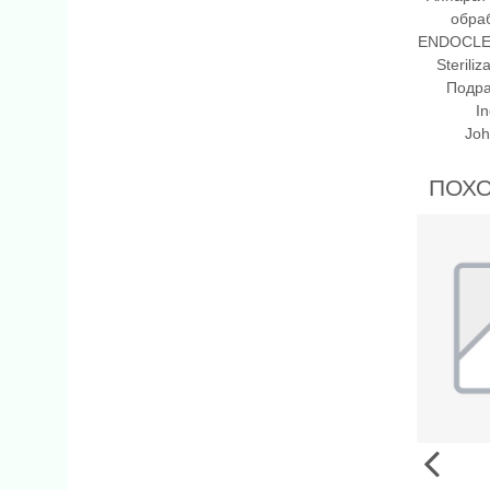
обра
ENDOCLE
Sterili
Подра
I
Jo
ПОХ