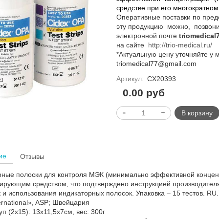
средстве при его многократном
Оперативные поставки по пред
эту продукцию можно, позвон
электронной почте
triomedica
на сайте
http://trio-medical.ru/
*Актуальную цену уточняйте у
triomedical77@gmail.com
Артикул:
CX20393
0.00 руб
В корзину
ие
Отзывы
рные полоски для контроля МЭК (минимально эффективной концен
рующим средством, что подтверждено инструкцией производителя
 и использования индикаторных полосок. Упаковка – 15 тестов. RU.7
rnational», ASP; Швейцария
уп (2х15): 13х11,5х7см, вес: 300г