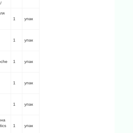
/
для
1
упак
1
упак
oche
1
упак
1
упак
1
упак
ина
ics
1
упак