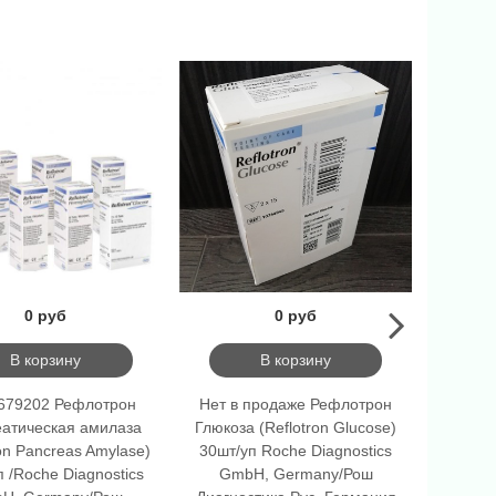
0 руб
0 руб
В корзину
В корзину
679202 Рефлотрон
Нет в продаже Рефлотрон
1074513
атическая амилаза
Глюкоза (Reflotron Glucose)
АЛТ (Re
ron Pancreas Amylase)
30шт/уп Roche Diagnostics
Roche
п /Roche Diagnostics
GmbH, Germany/Рош
Germa