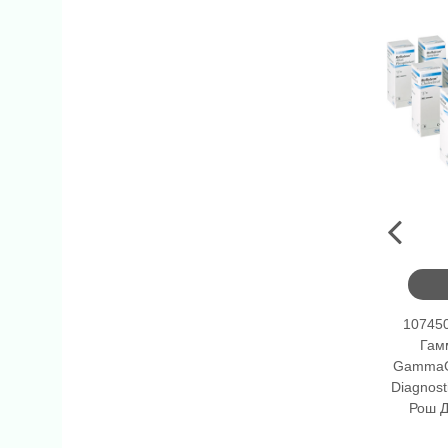
10745
Гамм
GammaGT
Diagnos
Рош Д