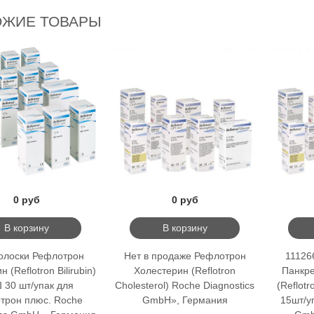
ОЖИЕ ТОВАРЫ
0 руб
0 руб
В корзину
В корзину
полоски Рефлотрон
Нет в продаже Рефлотрон
11126
 (Reflotron Bilirubin)
Холестерин (Reflotron
Панкре
 30 шт/упак для
Cholesterol) Roche Diagnostics
(Reflot
трон плюс. Roche
GmbH», Германия
15шт/у