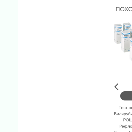
ПОХ
Тест-
Билирубин
РОШ
Рефло