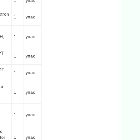
1
упак
otron
1
упак
H,
1
упак
PT
1
упак
OT
1
упак
на
1
упак
1
упак
по
for
1
упак