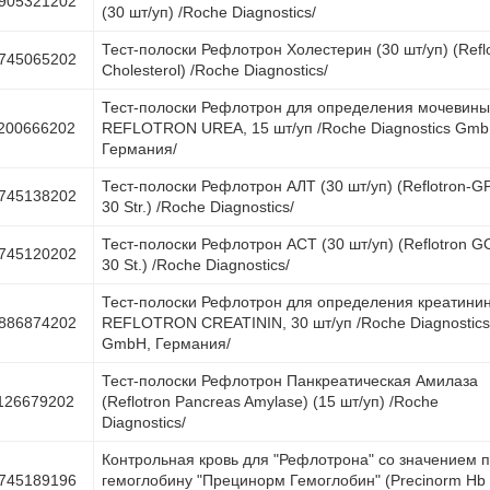
905321202
(30 шт/уп) /Roche Diagnostics/
Тест-полоски Рефлотрон Холестерин (30 шт/уп) (Refl
745065202
Cholesterol) /Roche Diagnostics/
Тест-полоски Рефлотрон для определения мочевины
200666202
REFLOTRON UREA, 15 шт/уп /Roche Diagnostics Gmb
Германия/
Тест-полоски Рефлотрон АЛТ (30 шт/уп) (Reflotron-G
745138202
30 Str.) /Roche Diagnostics/
Тест-полоски Рефлотрон АСТ (30 шт/уп) (Reflotron G
745120202
30 St.) /Roche Diagnostics/
Тест-полоски Рефлотрон для определения креатини
886874202
REFLOTRON CREATININ, 30 шт/уп /Roche Diagnostics
GmbH, Германия/
Тест-полоски Рефлотрон Панкреатическая Амилаза
126679202
(Reflotron Pancreas Amylase) (15 шт/уп) /Roche
Diagnostics/
Контрольная кровь для "Рефлотрона" со значением 
745189196
гемоглобину "Прецинорм Гемоглобин" (Precinorm Hb 