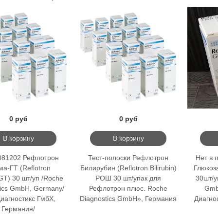
0 руб
0 руб
В корзину
В корзину
081202 Рефлотрон
Тест-полоски Рефлотрон
Нет в 
а-ГТ (Reflotron
Билирубин (Reflotron Bilirubin)
Глюкоза
) 30 шт/уп /Roche
РОШ 30 шт/упак для
30шт/у
tics GmbH, Germany/
Рефлотрон плюс. Roche
Gmb
иагностикс ГмбХ,
Diagnostics GmbH», Германия
Диагно
Германия/