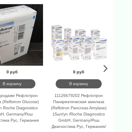
0 руб
0 руб
В корзину
В корзину
продаже Рефлотрон
11126679202 Рефлотрон
1074513
 (Reflotron Glucose)
Панкреатическая амилаза
АЛТ (Re
п Roche Diagnostics
(Reflotron Pancreas Amylase)
Roche
H, Germany/Рош
15шт/уп /Roche Diagnostics
Germa
стика Рус, Германия
GmbH, Germany/Рош
Г
Диагностика Рус, Германия/