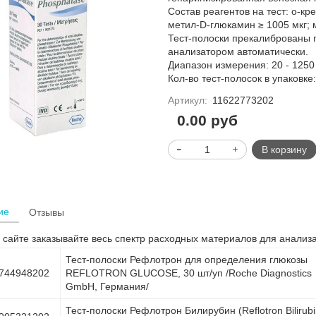
Состав реагентов на тест: о-кр
метил-D-глюкамин ≥ 1005 мкг; м
Тест-полоски прекалиброваны 
анализатором автоматически.
Диапазон измерения: 20 - 1250 
Кол-во тест-полосок в упаковке:
Артикул:
11622773202
0.00 руб
В корзину
ие
Отзывы
сайте заказывайте весь спектр расходных материалов для анализа
Тест-полоски Рефлотрон для определения глюкозы
744948202
REFLOTRON GLUCOSE, 30 шт/уп /Roche Diagnostics
GmbH, Германия/
Тест-полоски Рефлотрон Билирубин (Reflotron Bilirubi