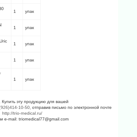
30
1
упак
N
1
упак
Uric
1
упак
1
упак
r
1
упак
 Купить эту продукцию для вашей
(926)414-10-50
, отправив письмо по электронной почте
е
http://trio-medical.ru/
ли
e
-
mail
:
triomedical77@gmail.com