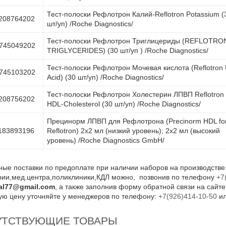
Тест-полоски Рефлотрон Калий-Reflotron Potassium (
208764202
шт/уп) /Roche Diagnostics/
Тест-полоски Рефлотрон Триглицериды (REFLOTRO
745049202
TRIGLYCERIDES) (30 шт/уп ) /Roche Diagnostics/
Тест-полоски Рефлотрон Мочевая кислота (Reflotron 
745103202
Acid) (30 шт/уп) /Roche Diagnostics/
Тест-полоски Рефлотрон Холестерин ЛПВП Reflotron
208756202
HDL-Cholesterol (30 шт/уп) /Roche Diagnostics/
Прецинорм ЛПВП для Рефлотрона (Precinorm HDL fo
183893196
Reflotron) 2х2 мл (низкий уровень); 2х2 мл (высокий
уровень) /Roche Diagnostics GmbH/
ые поставки по предоплате при наличии наборов на производстве.
рии,мед.центра,поликлиники,КДЛ можно, позвонив по телефону
+7
cal77@gmail.com
, а также заполнив форму обратной связи на сайт
ую цену уточняйте у менеджеров по телефону:
+7(926)414-10-50
и
УТСТВУЮЩИЕ ТОВАРЫ