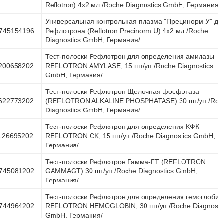
Reflotron) 4х2 мл /Roche Diagnostics GmbH, Германия
Универсальная контрольная плазма "Прецинорм У" 
745154196
Рефлотрона (Reflotron Precinorm U) 4х2 мл /Roche
Diagnostics GmbH, Германия/
Тест-полоски Рефлотрон для определения амилазы
200658202
REFLOTRON AMYLASE, 15 шт/уп /Roche Diagnostics
GmbH, Германия/
Тест-полоски Рефлотрон Щелочная фосфотаза
622773202
(REFLOTRON ALKALINE PHOSPHATASE) 30 шт/уп /R
Diagnostics GmbH, Германия/
Тест-полоски Рефлотрон для определения КФК
126695202
REFLOTRON CK, 15 шт/уп /Roche Diagnostics GmbH,
Германия/
Тест-полоски Рефлотрон Гамма-ГТ (REFLOTRON
745081202
GAMMAGT) 30 шт/уп /Roche Diagnostics GmbH,
Германия/
Тест-полоски Рефлотрон для определения гемоглоб
744964202
REFLOTRON HEMOGLOBIN, 30 шт/уп /Roche Diagnost
GmbH, Германия/