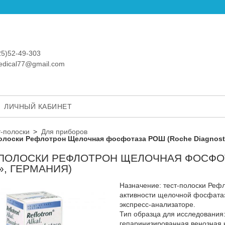
25)52-49-303
medical77@gmail.com
ЛИЧНЫЙ КАБИНЕТ
т-полоски
Для приборов
полоски Рефлотрон Щелочная фосфотаза РОШ (Roche Diagnost
-ПОЛОСКИ РЕФЛОТРОН ЩЕЛОЧНАЯ ФОСФОТ
, ГЕРМАНИЯ)
Назначение: тест-полоски Реф
активности щелочной фосфатаз
экспресс-анализаторе.
Тип образца для исследования:
гепаринизированная венозная к