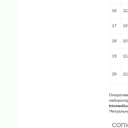
16
11
17
10
18
10
19
11
20
11
Оперативн
лаборато
triomedi
*Актуальн
СОП