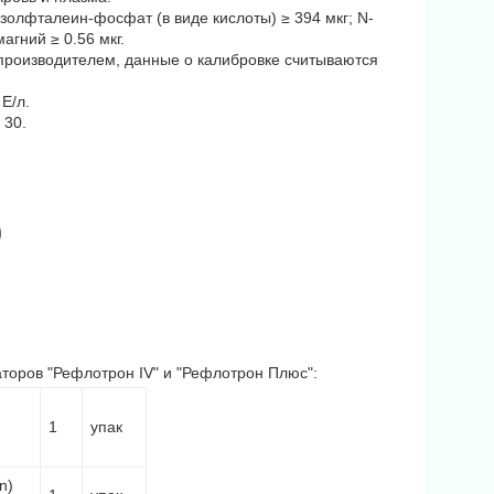
езолфталеин-фосфат (в виде кислоты) ≥ 394 мкг; N-
агний ≥ 0.56 мкг.
производителем, данные о калибровке считываются
Е/л.
 30.
торов "Рефлотрон IV" и "Рефлотрон Плюс":
1
упак
n)