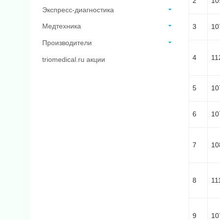
2
10
Экспресс-диагностика
Медтехника
3
10
Производители
4
11
triomedical.ru акции
5
10
6
10
7
10
8
11
9
10