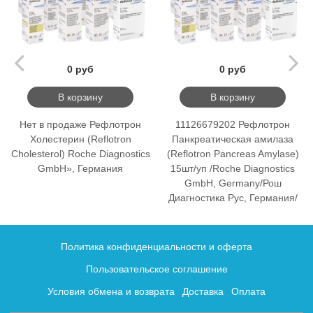
0 руб
0 руб
В корзину
В корзину
Нет в продаже Рефлотрон
11126679202 Рефлотрон
Холестерин (Reflotron
Панкреатическая амилаза
Cholesterol) Roche Diagnostics
(Reflotron Pancreas Amylase)
GmbH», Германия
15шт/уп /Roche Diagnostics
GmbH, Germany/Рош
Диагностика Рус, Германия/
Политика конфиденциальности и оферта
Пользовательское соглашение
Условия обмена и возврата
Доставка
Оплата