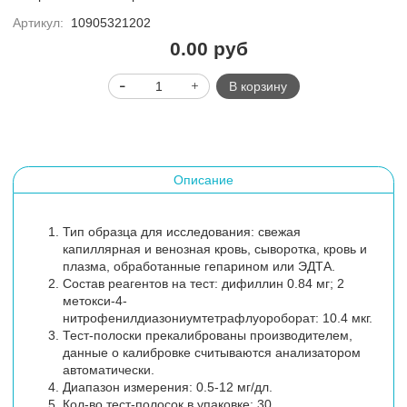
Артикул:
10905321202
0.00 руб
В корзину
Описание
Тип образца для исследования: свежая
капиллярная и венозная кровь, сыворотка, кровь и
плазма, обработанные гепарином или ЭДТА.
Состав реагентов на тест: дифиллин 0.84 мг; 2
метокси-4-
нитрофенилдиазониумтетрафлуороборат: 10.4 мкг.
Тест-полоски прекалиброваны производителем,
данные о калибровке считываются анализатором
автоматически.
Диапазон измерения: 0.5-12 мг/дл.
Кол-во тест-полосок в упаковке: 30.