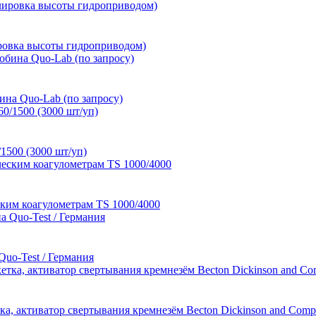
ировка высоты гидроприводом)
на Quo-Lab (по запросу)
1500 (3000 шт/уп)
ким коагулометрам TS 1000/4000
uo-Test / Германия
етка, активатор свертывания кремнезём Becton Dickinson and C