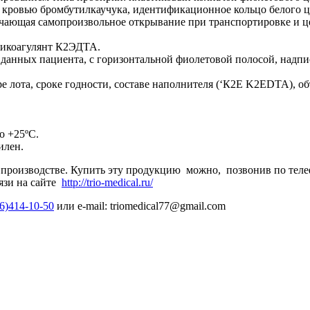
 кровью бромбутилкаучука, идентификационное кольцо белого ц
лючающая самопроизвольное открывание при транспортировке и
тикоагулянт К2ЭДТА.
я данных пациента, с горизонтальной фиолетовой полосой, над
 лота, сроке годности, составе наполнителя (‘К2E K2EDTA), об
о +25ºС.
тилен.
 производстве. Купить эту продукцию можно, позвонив по тел
язи на сайте
http://trio-medical.ru/
6)414-10-50
или
e
-
mail
:
triomedical77@gmail.com