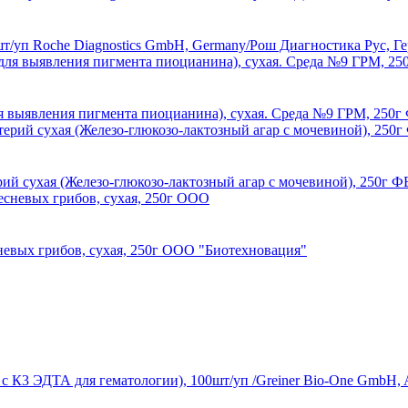
5шт/уп Roche Diagnostics GmbH, Germany/Рош Диагностика Рус, Г
для выявления пигмента пиоцианина), сухая. Среда №9 ГРМ, 2
рий сухая (Железо-глюкозо-лактозный агар с мочевиной), 250
невых грибов, сухая, 250г ООО "Биотехновация"
 с К3 ЭДТА для гематологии), 100шт/уп /Greiner Bio-One GmbH, 