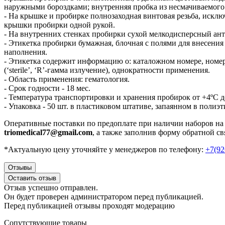
наружными бороздками; внутренняя пробка из несмачиваемого
- На крышке и пробирке полнозаходная винтовая резьба, иск
крышки пробирки одной рукой.
- На внутренних стенках пробирки сухой мелкодисперсный ан
- Этикетка пробирки бумажная, блочная с полями для внесени
наполнения.
- Этикетка содержит информацию о: каталожном номере, номере
(‘sterile’, ‘R’-гамма излучение), однократности применения.
- Область применения: гематология.
- Срок годности - 18 мес.
- Температура транспортировки и хранения пробирок от +4ºС д
- Упаковка - 50 шт. в пластиковом штативе, запаянном в полиэ
Оперативные поставки по предоплате при наличии наборов на
triomedical77@gmail.com
, а также заполнив форму обратной св
*Актуальную цену уточняйте у менеджеров по телефону:
+7(92
Отзывы
Оставить отзыв
Отзыв успешно отправлен.
Он будет проверен администратором перед публикацией.
Перед публикацией отзывы проходят модерацию
Сопутствующие товары