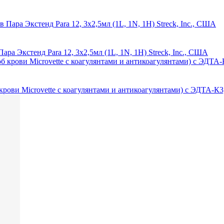
ра Экстенд Para 12, 3х2,5мл (1L, 1N, 1H) Streck, Inc., США
рови Microvette с коагулянтами и антикоагулянтами) с ЭДТА-К3,