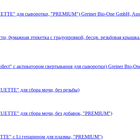
ETTE" для сыворотки, "PREMIUM") Greiner Bio-One GmbH, Aust
вости, бумажная этикетка с градуировкой, бесцв. резьбовая кр
llect" с активатором свертывания для сыворотки) Greiner Bio-O
UETTE" для сбора мочи, без резьбы)
CUETTE" для сбора мочи, без добавок, "PREMIUM")
TTE" с Li гепарином для плазмы, "PREMIUM")