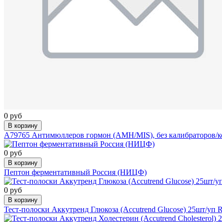
0 руб
В корзину
A79765 Антимюллеров гормон (AMH/MIS), без калибраторов/кон
0 руб
В корзину
Пептон ферментативный Россия (НИЦФ)
0 руб
В корзину
Тест-полоски Аккутренд Глюкоза (Accutrend Glucose) 25шт/уп 