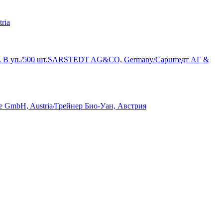
ria
ышка. В уп./500 шт.SARSTEDT AG&CO, Germany/Сарштедт АГ &
ne GmbH, Austria/Грейнер Био-Уан, Австрия