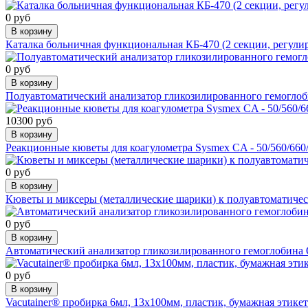
0 руб
В корзину
Каталка больничная функциональная КБ-470 (2 секции, регул
0 руб
В корзину
Полуавтоматический анализатор гликозилированного гемоглоби
10300 руб
В корзину
Реакционные кюветы для коагулометра Sysmex CA - 50/560/660/
0 руб
В корзину
Кюветы и миксеры (металлические шарики) к полуавтоматичес
0 руб
В корзину
Aвтоматический анализатор гликозилированного гемоглобина Q
0 руб
В корзину
Vacutainer® пробирка 6мл, 13x100мм, пластик, бумажная этик