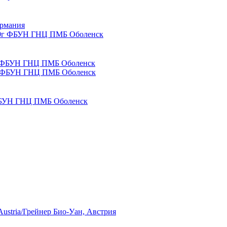
ермания
50г ФБУН ГНЦ ПМБ Оболенск
г ФБУН ГНЦ ПМБ Оболенск
Austria/Грейнер Био-Уан, Австрия