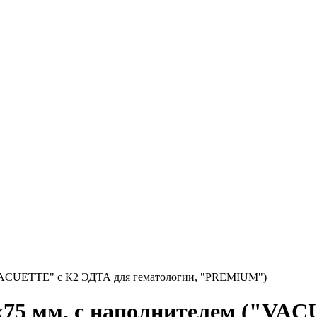
"VACUETTE" с К2 ЭДТА для гематологии, "PREMIUM")
х75 мм, с наполнителем ("VA