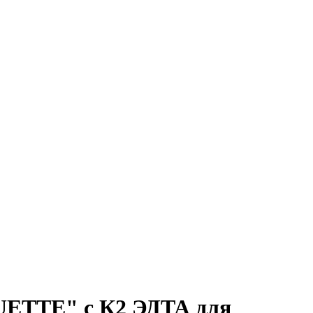
CUETTE" с К2 ЭДТА для