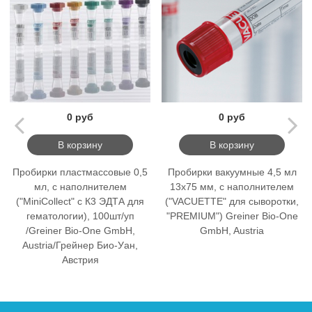
0 руб
0 руб
В корзину
В корзину
Пробирки пластмассовые 0,5
Пробирки вакуумные 4,5 мл
мл, с наполнителем
13х75 мм, с наполнителем
("MiniCollect" с К3 ЭДТА для
("VACUETTE" для сыворотки,
гематологии), 100шт/уп
"PREMIUM") Greiner Bio-One
/Greiner Bio-One GmbH,
GmbH, Austria
Austria/Грейнер Био-Уан,
Австрия